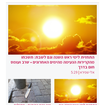
התחזית לימי ראש השנה וגם לשבת: תשכחו
מהקרירות הנעימה מהימים האחרונים • שרב ועומס
חום בדרך
אלי שפירא
|
5:29
התחזית לימי ראש השנה וגם
שוב טבח ביהודים • מחבלים