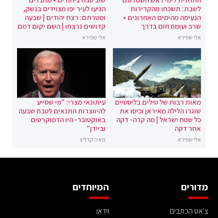
לשבת: תשכחו מהקרירות
הגיעו לעיר יפו מצוידים בנשק,
הנעימה מהימים האחרונים •
ומטרתם: רצח יהודים | שבעה
שרב ועומס חום בדרך
קדושים נרצחו | השם יקום דמם
אלי שפירא
אלי שפירא
מאות רבות של טילים בליסטיים
עיתונאי מצרי: "מי שסייע
שוגרו הלילה מאיראן וכיסו את
להיווצרות התנאים לטבח שבעה
כל שטח ישראל | מה קרה- דקה
באוקטובר- היו הדמוקרטים
אחר דקה
וביידן"
אלי שפירא
מאיר קרליץ
מדורים
המיוחדים
צ'אט הכתבים
וידאו