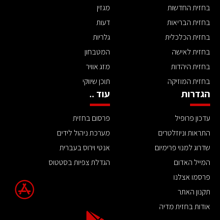
בחזית החדשות
מגזין
בחזית הבריאות
דעות
בחזית הכלכלית
גלריות
בחזית לאישה
המטבחון
בחזית היהדות
מזג אוויר
בחזית המוזיקה
תוכן שיווקי
הגדרות
עוד ..
עדכון פרופיל
פרסום בחזית
התראות וניוזלטרים
מערכת ניהול לידים
שדרוג למנוי פרימיום
אנטי וירוס בעברית
המייל האדום
הגדלת צפיות בסטטוס
פרסמו אצלנו
תקנון האתר
אודות בחזית מדיה