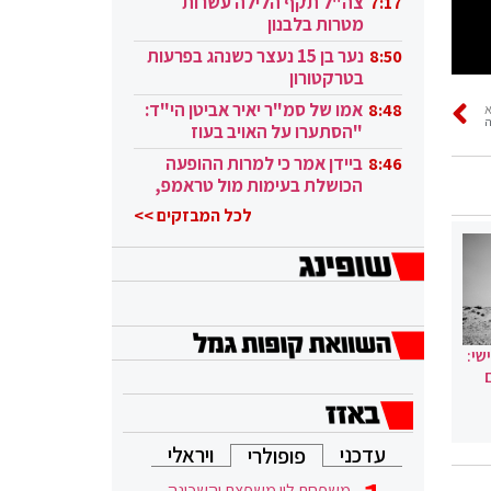
צה"ל תקף הלילה עשרות
7:17
מטרות בלבנון
נער בן 15 נעצר כשנהג בפרעות
8:50
בטרקטורון
אמו של סמ"ר יאיר אביטן הי"ד:
8:48
ה
"הסתערו על האויב בעוז
ובגבורה"
ביידן אמר כי למרות ההופעה
8:46
הכושלת בעימות מול טראמפ,
הוא ממשיך
לכל המבזקים >>
שי:
עדכני
ויראלי
פופולרי
משפחת לוי משפצת והשכונה