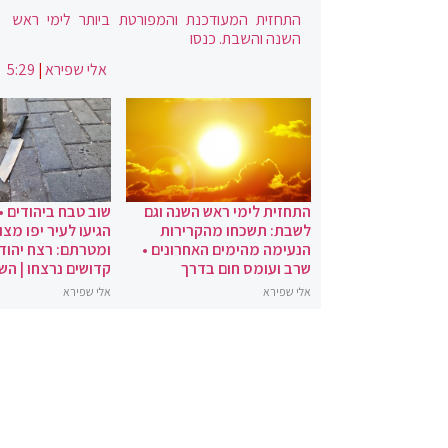
התחזית המעודכנת והמפורטת ביותר לימי ראש
השנה והשבת. כנסו
אלי שפירא
|
5:29
התחזית לימי ראש השנה וגם
שוב טבח ביהודים •
לשבת: תשכחו מהקרירות
הגיעו לעיר יפו מצו
הנעימה מהימים האחרונים •
ומטרתם: רצח יהודי
שרב ועומס חום בדרך
קדושים נרצחו | הש
אלי שפירא
אלי שפירא