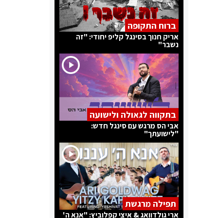
ברוח התקופה
אריק חנוך בסינגל קליפ יחודי: "זה
נשבר"
בתקווה לגאולה ולישועה
אבי הס מרגש עם סינגל חדש:
"לישועתך"
תפילה מרגשת
ארי גולדוואג & איצי קפלוביץ: "אנא ה'