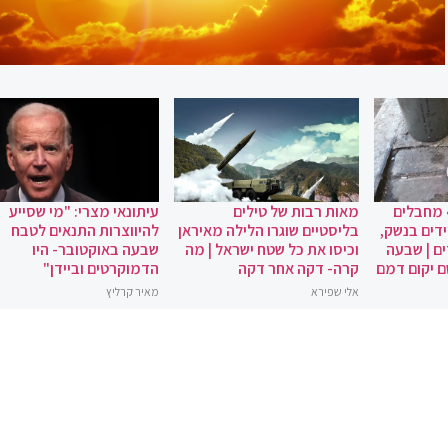
 מחבלים
מאות רבות של טילים
עיתונאי מצרי: "מי שסייע
ידים בנשק,
בליסטיים שוגרו הלילה מאיראן
להיווצרות התנאים לטבח
ם | שבעה
וכיסו את כל שטח ישראל | מה
שבעה באוקטובר- היו
ם יקום דמם
קרה- דקה אחר דקה
הדמוקרטים וביידן"
אלי שפירא
מאיר קרליץ