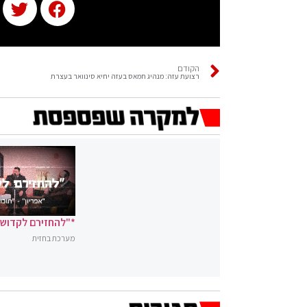
הקודם
רצועת עזה: מנהיג חמאס בעזה יחיא סינוואר בעצרת
*"להחזירם לקדושה
מערכת בחזית