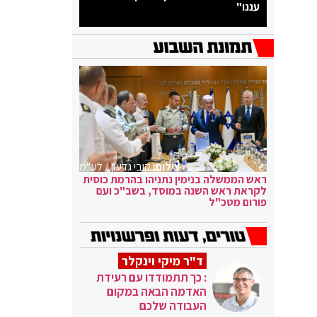
עננו"
צילום:
קובי גדעון / לע"מ
ראש הממשלה בנימין נתניהו בהרמת כוסית
לקראת ראש השנה במוסד, בשב"כ ועם
פורום מטכ"ל
ד"ר מיקי וינקלר
: כך תתמודדו עם רעידת
האדמה הבאה במקום
העבודה שלכם