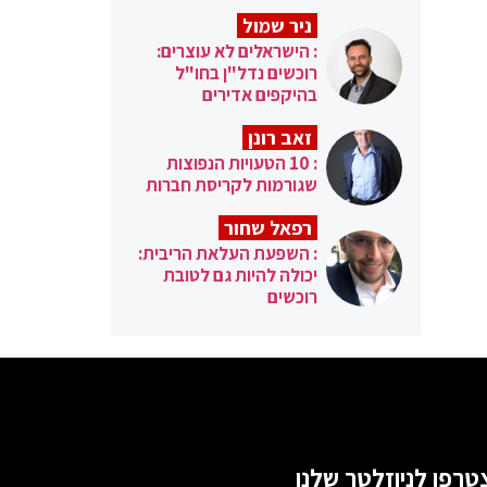
ניר שמול
: הישראלים לא עוצרים:
רוכשים נדל"ן בחו"ל
בהיקפים אדירים
זאב רונן
: 10 הטעויות הנפוצות
שגורמות לקריסת חברות
רפאל שחור
: השפעת העלאת הריבית:
יכולה להיות גם לטובת
רוכשים
טרפו לניוזלטר שלנו