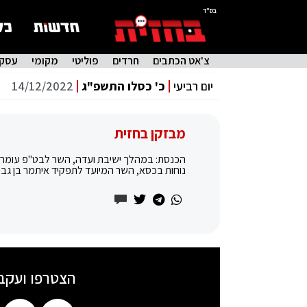
בס"ד
צ'אט הכתבים
חרדים
פוליטי
מקומי
עסקי
יום רביעי
כ' כסלו התשפ"ג
14/12/2022
מבזקן בחזית
הכנסת: במהלך ישיבת ועדה, השר לבט"פ עומר ‏בר
נוחות בכסא, השר המיועד לתפקיד איתמר בן גבי
הצטרפו ועקב