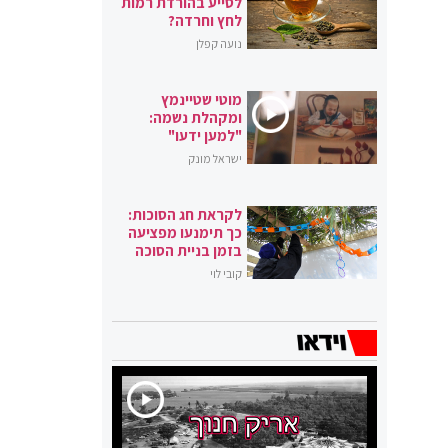
לסייע בהורדת רמות
לחץ וחרדה?
נועה קפלן
מוטי שטיינמץ
ומקהלת נשמה:
"למען ידעו"
ישראל מונק
לקראת חג הסוכות:
כך תימנעו מפציעה
בזמן בניית הסוכה
קובי לוי