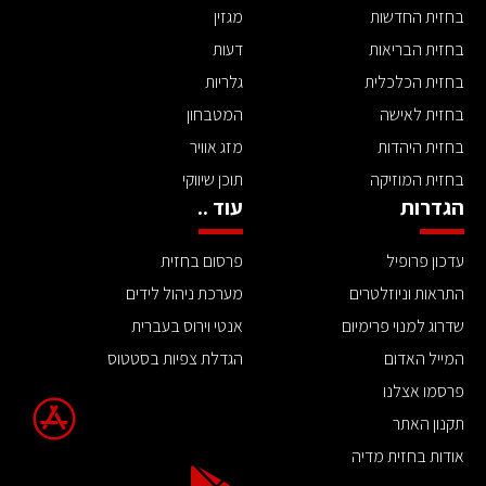
בחזית החדשות
מגזין
בחזית הבריאות
דעות
בחזית הכלכלית
גלריות
בחזית לאישה
המטבחון
בחזית היהדות
מזג אוויר
בחזית המוזיקה
תוכן שיווקי
הגדרות
עוד ..
עדכון פרופיל
פרסום בחזית
התראות וניוזלטרים
מערכת ניהול לידים
שדרוג למנוי פרימיום
אנטי וירוס בעברית
המייל האדום
הגדלת צפיות בסטטוס
פרסמו אצלנו
תקנון האתר
אודות בחזית מדיה