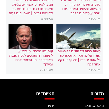
לשבת: תשכחו מהקרירות
הגיעו לעיר יפו מצוידים בנשק,
הנעימה מהימים האחרונים •
ומטרתם: רצח יהודים | שבעה
שרב ועומס חום בדרך
קדושים נרצחו | השם יקום דמם
אלי שפירא
אלי שפירא
מאות רבות של טילים בליסטיים
עיתונאי מצרי: "מי שסייע
שוגרו הלילה מאיראן וכיסו את
להיווצרות התנאים לטבח שבעה
כל שטח ישראל | מה קרה- דקה
באוקטובר- היו הדמוקרטים
אחר דקה
וביידן"
אלי שפירא
מאיר קרליץ
מדורים
המיוחדים
צ'אט הכתבים
וידאו