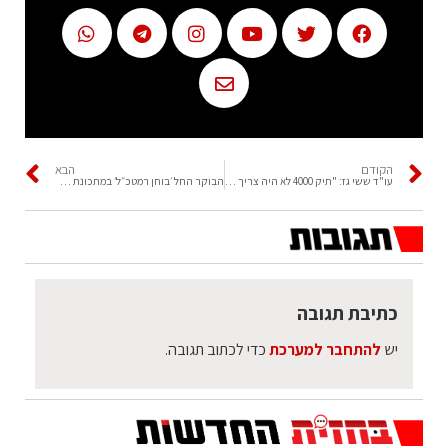
הקודם
הבא
עו"ד ששי גז: "תיק 4000 לא היה צריך לבוא לעולם"
הבוקר החל ׳בוחן רמטכ״ל׳ במתכונת פתע לבחינת מוכנות וכשירות צה"ל
כתיבת תגובה
יש
להתחבר למערכת
כדי לכתוב תגובה.