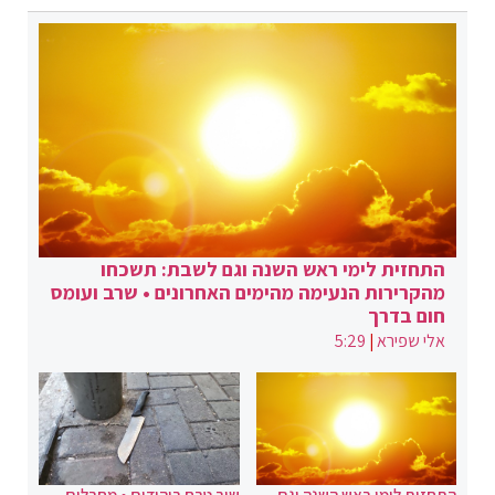
התחזית לימי ראש השנה וגם לשבת: תשכחו
מהקרירות הנעימה מהימים האחרונים • שרב ועומס
חום בדרך
אלי שפירא
|
5:29
התחזית לימי ראש השנה וגם
שוב טבח ביהודים • מחבלים