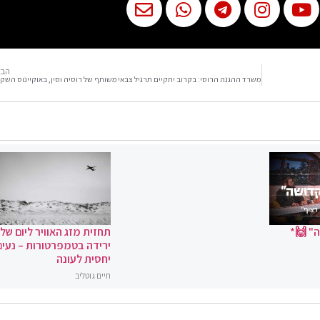
הבא
משרד ההגנה הרוסי: בקרוב יתקיים תרגיל צבאי משותף של רוסיה וסין, באוקיינוס השק
" 🙌*
תחזית מזג האוויר ליום שלי
ירידה בטמפרטורות – נעים
יחסית לעונה
חיים גוטליב