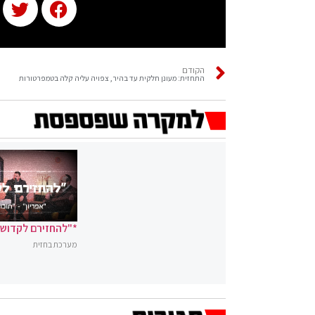
הקודם
התחזית: מעונן חלקית עד בהיר, צפויה עליה קלה בטמפרטורות
*"להחזירם לקדושה
מערכת בחזית