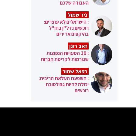
העבודה שלכם
ניר שמול
: הישראלים לא עוצרים:
רוכשים נדל"ן בחו"ל
בהיקפים אדירים
זאב רונן
: 10 הטעויות הנפוצות
שגורמות לקריסת חברות
רפאל שחור
: השפעת העלאת הריבית:
יכולה להיות גם לטובת
רוכשים