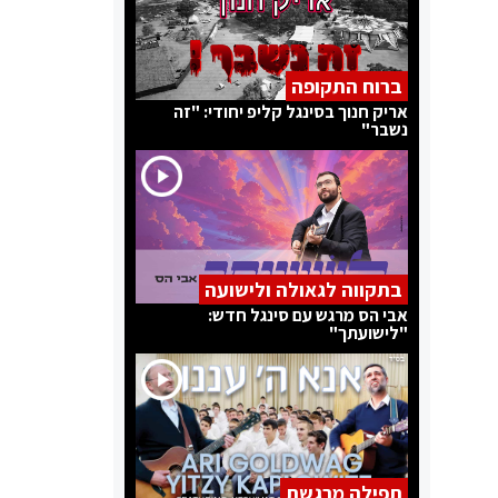
ברוח התקופה
אריק חנוך בסינגל קליפ יחודי: "זה
נשבר"
בתקווה לגאולה ולישועה
אבי הס מרגש עם סינגל חדש:
"לישועתך"
תפילה מרגשת