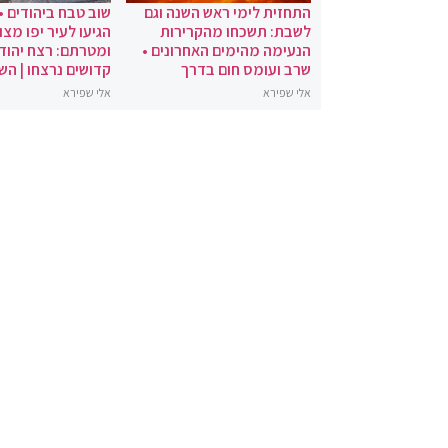
התחזית לימי ראש השנה וגם
שוב טבח ביהודים •
לשבת: תשכחו מהקרירות
הגיעו לעיר יפו מצו
הנעימה מהימים האחרונים •
ומטרתם: רצח יהודי
שרב ועומס חום בדרך
קדושים נרצחו | הש
אלי שפירא
אלי שפירא