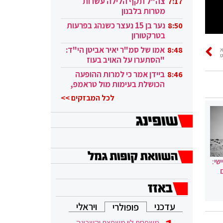
צה"ל תקף הלילה עשרות
7:17
מטרות בלבנון
נער בן 15 נעצר כשנהג בפרעות
8:50
בטרקטורון
אמו של סמ"ר יאיר אביטן הי"ד:
8:48
ט
"הסתערו על האויב בעוז
ובגבורה"
ביידן אמר כי למרות ההופעה
8:46
הכושלת בעימות מול טראמפ,
הוא ממשיך
לכל המבזקים >>
שי:
עדכני
ויראלי
פופולרי
משפחת לוי משפצת והשכונה