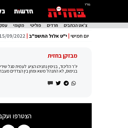
בס"ד
צ'אט הכתבים
חרדים
פוליטי
מקומי
עסקי
יום חמישי
י"ט אלול התשפ"ב
15/09/2022
מבזקן בחזית
יו״ר הליכוד, בנימין נתניהו הציע לעמית סגל שי
בנימוס, לא התנהל משא ומתן בין הצדדים מעבר
הצטרפו ועקב