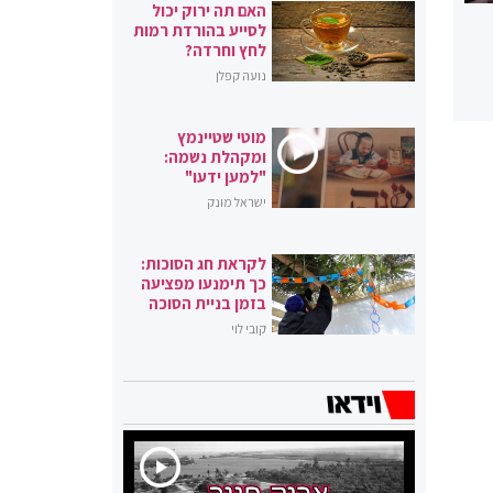
האם תה ירוק יכול
לסייע בהורדת רמות
לחץ וחרדה?
נועה קפלן
מוטי שטיינמץ
ומקהלת נשמה:
"למען ידעו"
ישראל מונק
לקראת חג הסוכות:
כך תימנעו מפציעה
בזמן בניית הסוכה
קובי לוי