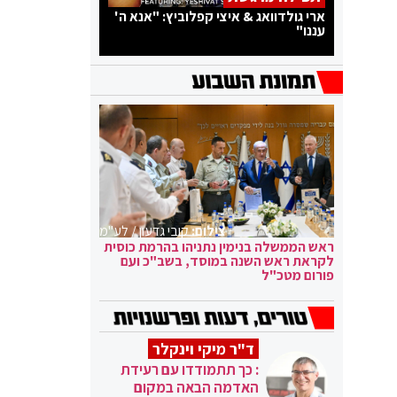
ארי גולדוואג & איצי קפלוביץ: "אנא ה'
עננו"
צילום:
קובי גדעון / לע"מ
ראש הממשלה בנימין נתניהו בהרמת כוסית
לקראת ראש השנה במוסד, בשב"כ ועם
פורום מטכ"ל
ד"ר מיקי וינקלר
: כך תתמודדו עם רעידת
האדמה הבאה במקום