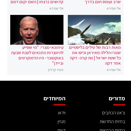
שרב ועומס חום בדרך
קדושים נרצחו | השם יקום דמם
אלי שפירא
אלי שפירא
מאות רבות של טילים בליסטיים
עיתונאי מצרי: "מי שסייע
שוגרו הלילה מאיראן וכיסו את
להיווצרות התנאים לטבח שבעה
כל שטח ישראל | מה קרה- דקה
באוקטובר- היו הדמוקרטים
אחר דקה
וביידן"
אלי שפירא
מאיר קרליץ
מדורים
המיוחדים
צ'אט הכתבים
וידאו
בחזית החדשות
מגזין
בחזית הבריאות
דעות