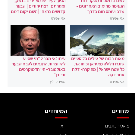
לשבת: תשכחו מהקרירות
הגיעו לעיר יפו מצוידים בנשק,
הנעימה מהימים האחרונים •
ומטרתם: רצח יהודים | שבעה
שרב ועומס חום בדרך
קדושים נרצחו | השם יקום דמם
אלי שפירא
אלי שפירא
מאות רבות של טילים בליסטיים
עיתונאי מצרי: "מי שסייע
שוגרו הלילה מאיראן וכיסו את
להיווצרות התנאים לטבח שבעה
כל שטח ישראל | מה קרה- דקה
באוקטובר- היו הדמוקרטים
אחר דקה
וביידן"
אלי שפירא
מאיר קרליץ
מדורים
המיוחדים
צ'אט הכתבים
וידאו
בחזית החדשות
מגזין