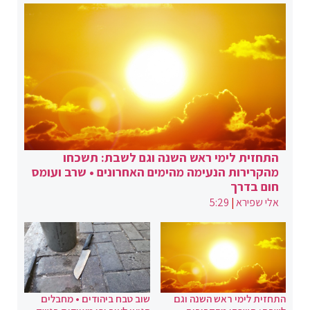
התחזית לימי ראש השנה וגם לשבת: תשכחו
מהקרירות הנעימה מהימים האחרונים • שרב ועומס
חום בדרך
אלי שפירא
|
5:29
התחזית לימי ראש השנה וגם
שוב טבח ביהודים • מחבלים