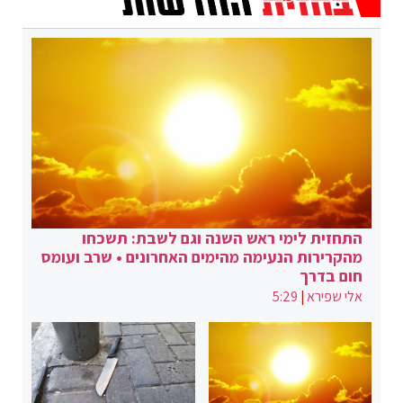
התחזית לימי ראש השנה וגם לשבת: תשכחו
מהקרירות הנעימה מהימים האחרונים • שרב ועומס
חום בדרך
אלי שפירא
|
5:29