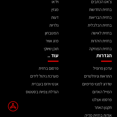
צ'אט הכתבים
וידאו
בחזית החדשות
מגזין
בחזית הבריאות
דעות
בחזית הכלכלית
גלריות
בחזית לאישה
המטבחון
בחזית היהדות
מזג אוויר
בחזית המוזיקה
תוכן שיווקי
הגדרות
עוד ..
עדכון פרופיל
פרסום בחזית
התראות וניוזלטרים
מערכת ניהול לידים
שדרוג למנוי פרימיום
אנטי וירוס בעברית
המייל האדום
הגדלת צפיות בסטטוס
פרסמו אצלנו
תקנון האתר
אודות בחזית מדיה