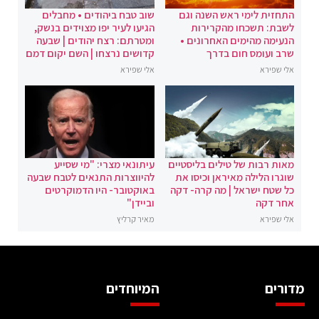
התחזית לימי ראש השנה וגם
שוב טבח ביהודים • מחבלים
לשבת: תשכחו מהקרירות
הגיעו לעיר יפו מצוידים בנשק,
הנעימה מהימים האחרונים •
ומטרתם: רצח יהודים | שבעה
שרב ועומס חום בדרך
קדושים נרצחו | השם יקום דמם
אלי שפירא
אלי שפירא
מאות רבות של טילים בליסטיים
עיתונאי מצרי: "מי שסייע
שוגרו הלילה מאיראן וכיסו את
להיווצרות התנאים לטבח שבעה
כל שטח ישראל | מה קרה- דקה
באוקטובר- היו הדמוקרטים
אחר דקה
וביידן"
אלי שפירא
מאיר קרליץ
מדורים
המיוחדים