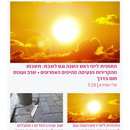
התחזית לימי ראש השנה וגם לשבת: תשכחו
מהקרירות הנעימה מהימים האחרונים • שרב ועומס
חום בדרך
אלי שפירא
|
5:29
התחזית לימי ראש השנה וגם
שוב טבח ביהודים • מחבלים