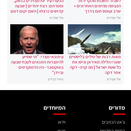
לשבת: תשכחו מהקרירות
הגיעו לעיר יפו מצוידים בנשק,
הנעימה מהימים האחרונים •
ומטרתם: רצח יהודים | שבעה
שרב ועומס חום בדרך
קדושים נרצחו | השם יקום דמם
אלי שפירא
אלי שפירא
מאות רבות של טילים בליסטיים
עיתונאי מצרי: "מי שסייע
שוגרו הלילה מאיראן וכיסו את
להיווצרות התנאים לטבח שבעה
כל שטח ישראל | מה קרה- דקה
באוקטובר- היו הדמוקרטים
אחר דקה
וביידן"
אלי שפירא
מאיר קרליץ
מדורים
המיוחדים
צ'אט הכתבים
וידאו
בחזית החדשות
מגזין