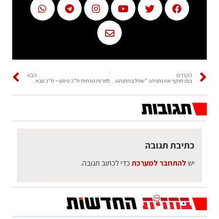
הקודם
הבא
בנט תוקף את נתניהו: "שפל בהתנהגות בין אדם לחבירו ושפל ביחס ליולדות"
למרות נוכחות ח"כ פינטו – ח"כ עבאס הצביע בטעות בעד הצעת חוק של האופוזיציה
כתיבת תגובה
יש
להתחבר למערכת
כדי לכתוב תגובה.