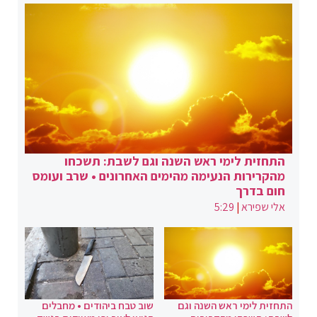
התחזית לימי ראש השנה וגם לשבת: תשכחו
מהקרירות הנעימה מהימים האחרונים • שרב ועומס
חום בדרך
אלי שפירא
|
5:29
התחזית לימי ראש השנה וגם
שוב טבח ביהודים • מחבלים