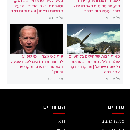
לשבת: תשכחו מהקרירות
הגיעו לעיר יפו מצוידים בנשק,
הנעימה מהימים האחרונים •
ומטרתם: רצח יהודים | שבעה
שרב ועומס חום בדרך
קדושים נרצחו | השם יקום דמם
אלי שפירא
אלי שפירא
מאות רבות של טילים בליסטיים
עיתונאי מצרי: "מי שסייע
שוגרו הלילה מאיראן וכיסו את
להיווצרות התנאים לטבח שבעה
כל שטח ישראל | מה קרה- דקה
באוקטובר- היו הדמוקרטים
אחר דקה
וביידן"
אלי שפירא
מאיר קרליץ
מדורים
המיוחדים
צ'אט הכתבים
וידאו
בחזית החדשות
מגזין