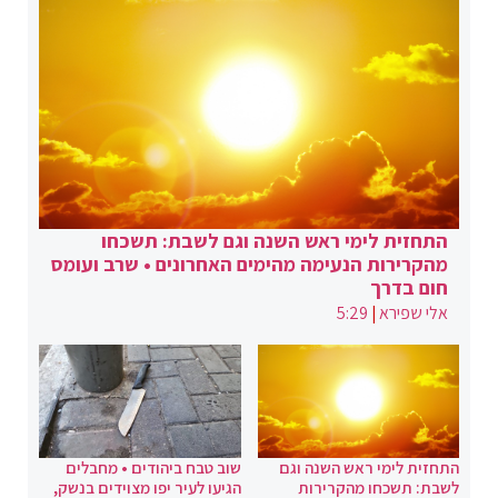
התחזית לימי ראש השנה וגם לשבת: תשכחו
מהקרירות הנעימה מהימים האחרונים • שרב ועומס
חום בדרך
אלי שפירא
|
5:29
התחזית לימי ראש השנה וגם
שוב טבח ביהודים • מחבלים
לשבת: תשכחו מהקרירות
הגיעו לעיר יפו מצוידים בנשק,