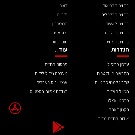
בחזית הבריאות
דעות
בחזית הכלכלית
גלריות
בחזית לאישה
המטבחון
בחזית היהדות
מזג אוויר
בחזית המוזיקה
תוכן שיווקי
הגדרות
עוד ..
עדכון פרופיל
פרסום בחזית
התראות וניוזלטרים
מערכת ניהול לידים
שדרוג למנוי פרימיום
אנטי וירוס בעברית
המייל האדום
הגדלת צפיות בסטטוס
פרסמו אצלנו
תקנון האתר
אודות בחזית מדיה