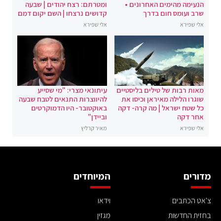
הנעימה מהימים האחרונים •
ומטרתם: רצח יהודים | שבעה
שרב ועומס חום בדרך
קדושים נרצחו | השם יקום דמם
אלי שפירא
אלי שפירא
מאות רבות של טילים בליסטיים
עיתונאי מצרי: "מי שסייע
שוגרו הלילה מאיראן וכיסו את
להיווצרות התנאים לטבח שבעה
כל שטח ישראל | מה קרה- דקה
באוקטובר- היו הדמוקרטים
אחר דקה
וביידן"
אלי שפירא
מאיר קרליץ
מדורים
המיוחדים
צ'אט הכתבים
וידאו
בחזית החדשות
מגזין