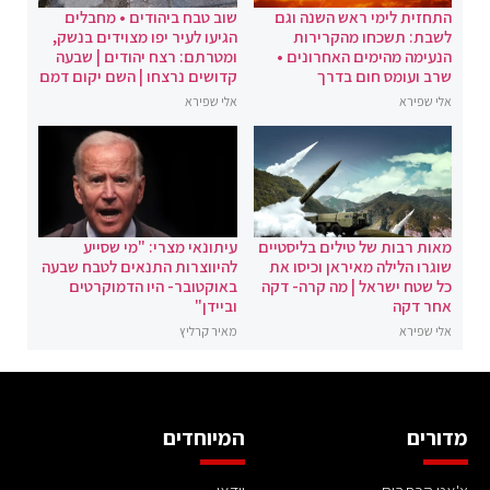
התחזית לימי ראש השנה וגם
שוב טבח ביהודים • מחבלים
לשבת: תשכחו מהקרירות
הגיעו לעיר יפו מצוידים בנשק,
הנעימה מהימים האחרונים •
ומטרתם: רצח יהודים | שבעה
שרב ועומס חום בדרך
קדושים נרצחו | השם יקום דמם
אלי שפירא
אלי שפירא
מאות רבות של טילים בליסטיים
עיתונאי מצרי: "מי שסייע
שוגרו הלילה מאיראן וכיסו את
להיווצרות התנאים לטבח שבעה
כל שטח ישראל | מה קרה- דקה
באוקטובר- היו הדמוקרטים
אחר דקה
וביידן"
אלי שפירא
מאיר קרליץ
מדורים
המיוחדים