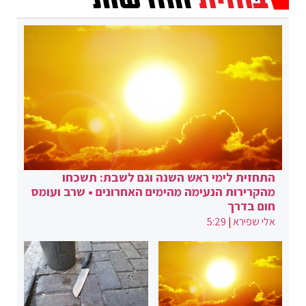
התחזית לימי ראש השנה וגם לשבת: תשכחו
מהקרירות הנעימה מהימים האחרונים • שרב ועומס
חום בדרך
אלי שפירא
|
5:29