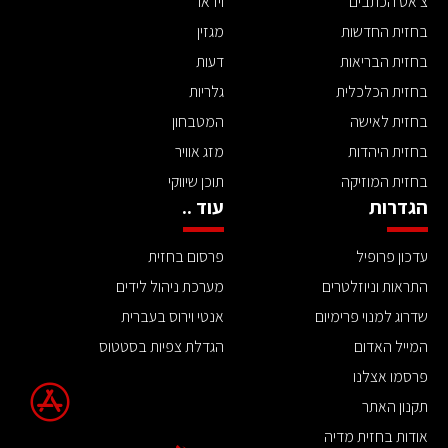
צ'אט הכתבים
וידאו
בחזית החדשות
מגזין
בחזית הבריאות
דעות
בחזית הכלכלית
גלריות
בחזית לאישה
המטבחון
בחזית היהדות
מזג אוויר
בחזית המוזיקה
תוכן שיווקי
הגדרות
עוד ..
עדכון פרופיל
פרסום בחזית
התראות וניוזלטרים
מערכת ניהול לידים
שדרוג למנוי פרימיום
אנטי וירוס בעברית
המייל האדום
הגדלת צפיות בסטטוס
פרסמו אצלנו
תקנון האתר
אודות בחזית מדיה