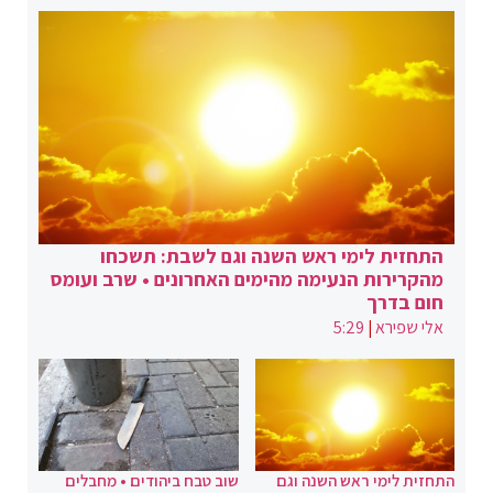
התחזית לימי ראש השנה וגם לשבת: תשכחו
מהקרירות הנעימה מהימים האחרונים • שרב ועומס
חום בדרך
אלי שפירא
|
5:29
התחזית לימי ראש השנה וגם
שוב טבח ביהודים • מחבלים