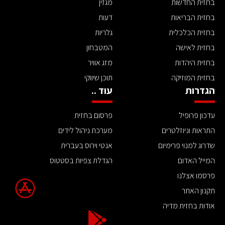
בחזית החדשות
מגזין
בחזית הבריאות
דעות
בחזית הכלכלית
גלריות
בחזית לאישה
המטבחון
בחזית היהדות
מזג אוויר
בחזית המוזיקה
תוכן שיווקי
הגדרות
עוד ..
עדכון פרופיל
פרסום בחזית
התראות וניוזלטרים
מערכת ניהול לידים
שדרוג למנוי פרימיום
אנטי וירוס בעברית
המייל האדום
הגדלת צפיות בסטטוס
פרסמו אצלנו
תקנון האתר
אודות בחזית מדיה