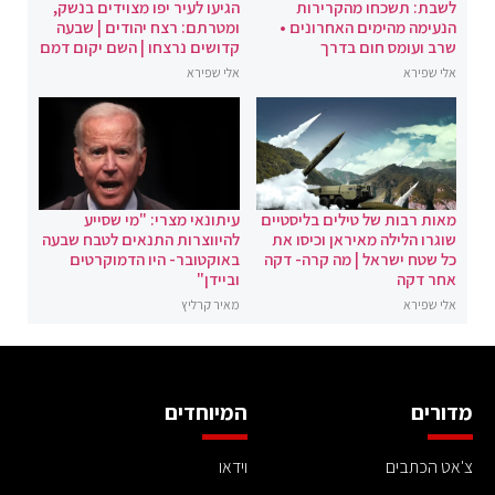
לשבת: תשכחו מהקרירות
הגיעו לעיר יפו מצוידים בנשק,
הנעימה מהימים האחרונים •
ומטרתם: רצח יהודים | שבעה
שרב ועומס חום בדרך
קדושים נרצחו | השם יקום דמם
אלי שפירא
אלי שפירא
מאות רבות של טילים בליסטיים
עיתונאי מצרי: "מי שסייע
שוגרו הלילה מאיראן וכיסו את
להיווצרות התנאים לטבח שבעה
כל שטח ישראל | מה קרה- דקה
באוקטובר- היו הדמוקרטים
אחר דקה
וביידן"
אלי שפירא
מאיר קרליץ
מדורים
המיוחדים
צ'אט הכתבים
וידאו