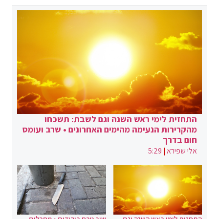
התחזית לימי ראש השנה וגם לשבת: תשכחו
מהקרירות הנעימה מהימים האחרונים • שרב ועומס
חום בדרך
אלי שפירא
|
5:29
התחזית לימי ראש השנה וגם
שוב טבח ביהודים • מחבלים