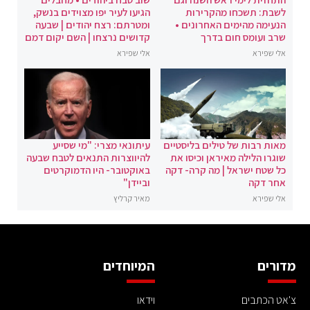
לשבת: תשכחו מהקרירות
הגיעו לעיר יפו מצוידים בנשק,
הנעימה מהימים האחרונים •
ומטרתם: רצח יהודים | שבעה
שרב ועומס חום בדרך
קדושים נרצחו | השם יקום דמם
אלי שפירא
אלי שפירא
מאות רבות של טילים בליסטיים
עיתונאי מצרי: "מי שסייע
שוגרו הלילה מאיראן וכיסו את
להיווצרות התנאים לטבח שבעה
כל שטח ישראל | מה קרה- דקה
באוקטובר- היו הדמוקרטים
אחר דקה
וביידן"
אלי שפירא
מאיר קרליץ
מדורים
המיוחדים
צ'אט הכתבים
וידאו