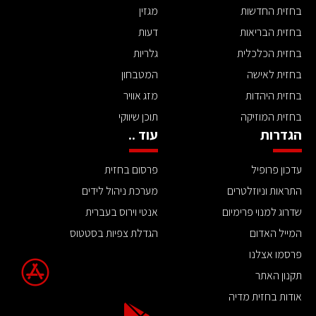
בחזית החדשות
מגזין
בחזית הבריאות
דעות
בחזית הכלכלית
גלריות
בחזית לאישה
המטבחון
בחזית היהדות
מזג אוויר
בחזית המוזיקה
תוכן שיווקי
הגדרות
עוד ..
עדכון פרופיל
פרסום בחזית
התראות וניוזלטרים
מערכת ניהול לידים
שדרוג למנוי פרימיום
אנטי וירוס בעברית
המייל האדום
הגדלת צפיות בסטטוס
פרסמו אצלנו
תקנון האתר
אודות בחזית מדיה