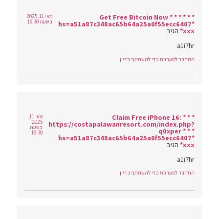
* * * Get Free Bitcoin Now * * *
מאי 11, 2025
בשעה 19:30
hs=a51a87c348ac65b64a25a0f55ecc6407*
ххх*
הגיב:
a1i7hr
התחבר למערכת כדי להשתתף בדיון
* * * Claim Free iPhone 16:
מאי 11,
2025
https://costapalawanresort.com/index.php?
בשעה
q0xper * * *
19:30
hs=a51a87c348ac65b64a25a0f55ecc6407*
ххх*
הגיב:
a1i7hr
התחבר למערכת כדי להשתתף בדיון