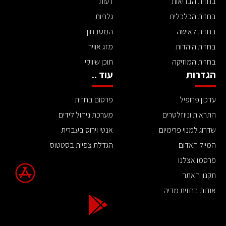
בחזית הבריאות
דעות
בחזית הכלכלית
גלריות
בחזית לאישה
המטבחון
בחזית היהדות
מזג אוויר
בחזית המוזיקה
תוכן שיווקי
הגדרות
עוד ..
עדכון פרופיל
פרסום בחזית
התראות וניוזלטרים
מערכת ניהול לידים
שדרוג למנוי פרימיום
אנטי וירוס בעברית
המייל האדום
הגדלת צפיות בסטטוס
פרסמו אצלנו
תקנון האתר
אודות בחזית מדיה