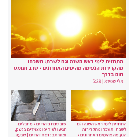
התחזית לימי ראש השנה וגם לשבת: תשכחו
מהקרירות הנעימה מהימים האחרונים • שרב ועומס
חום בדרך
אלי שפירא
|
5:29
התחזית לימי ראש השנה וגם
שוב טבח ביהודים • מחבלים
לשבת: תשכחו מהקרירות
הגיעו לעיר יפו מצוידים בנשק,
הנעימה מהימים האחרונים •
ומטרתם: רצח יהודים | שבעה