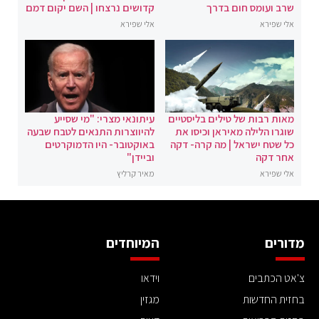
שרב ועומס חום בדרך
קדושים נרצחו | השם יקום דמם
אלי שפירא
אלי שפירא
מאות רבות של טילים בליסטיים
עיתונאי מצרי: "מי שסייע
שוגרו הלילה מאיראן וכיסו את
להיווצרות התנאים לטבח שבעה
כל שטח ישראל | מה קרה- דקה
באוקטובר- היו הדמוקרטים
אחר דקה
וביידן"
אלי שפירא
מאיר קרליץ
מדורים
המיוחדים
צ'אט הכתבים
וידאו
בחזית החדשות
מגזין