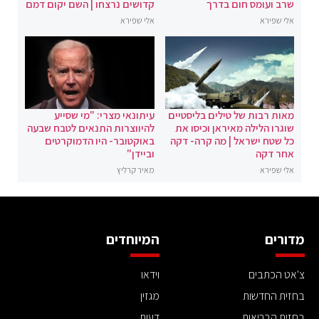
שרב ועומס חום בדרך
קדושים נרצחו | השם יקום דמם
אלי שפירא
אלי שפירא
מאות רבות של טילים בליסטיים
עיתונאי מצרי: "מי שסייע
שוגרו הלילה מאיראן וכיסו את
להיווצרות התנאים לטבח שבעה
כל שטח ישראל | מה קרה- דקה
באוקטובר- היו הדמוקרטים
אחר דקה
וביידן"
אלי שפירא
מאיר קרליץ
מדורים
המיוחדים
צ'אט הכתבים
וידאו
בחזית החדשות
מגזין
בחזית הבריאות
דעות