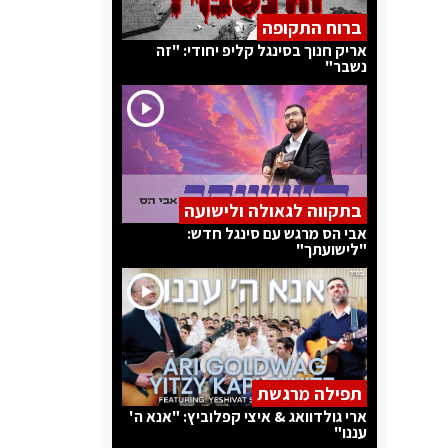
ברוח התקופה
אריק חנוך בסינגל קליפ יחודי: "זה
נשבר"
בתקווה לגאולה ולישועה
אבי הס מרגש עם סינגל חדש:
"לישועתך"
תפילה מרגשת
ארי גולדוואג & איצי קפלוביץ: "אנא ה'
עננו"