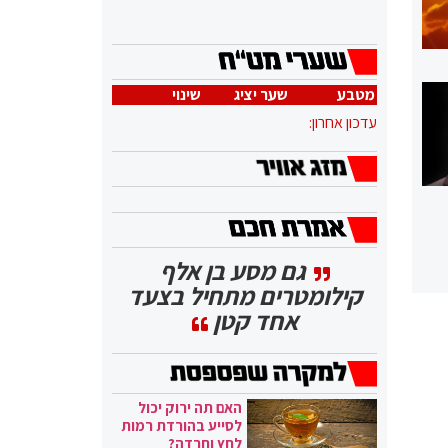
מטבע
שער יציג
שינוי
עדכון אחרון:
גם מסע בן אלף
קילומטרים מתחיל בצעד
אחד קטן
האם תה ירוק יכול
לסייע בהורדת רמות
לחץ וחרדה?