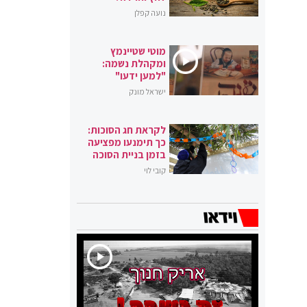
נועה קפלן
מוטי שטיינמץ
ומקהלת נשמה:
"למען ידעו"
ישראל מונק
לקראת חג הסוכות:
כך תימנעו מפציעה
בזמן בניית הסוכה
קובי לוי