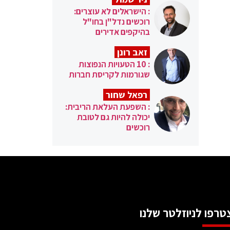
: הישראלים לא עוצרים:
רוכשים נדל"ן בחו"ל
בהיקפים אדירים
זאב רונן
: 10 הטעויות הנפוצות
שגורמות לקריסת חברות
רפאל שחור
: השפעת העלאת הריבית:
יכולה להיות גם לטובת
רוכשים
טרפו לניוזלטר שלנו