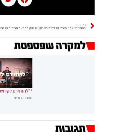
הקודם
סמוטריץ' וגפני סיכמו על דחיה בשבוע של חוק הקפאת הריבית על ה
*"להחזירם לקדושה
מערכת בחזית