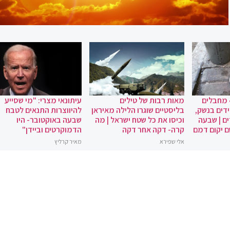
 מחבלים
מאות רבות של טילים
עיתונאי מצרי: "מי שסייע
ידים בנשק,
בליסטיים שוגרו הלילה מאיראן
להיווצרות התנאים לטבח
ם | שבעה
וכיסו את כל שטח ישראל | מה
שבעה באוקטובר- היו
ם יקום דמם
קרה- דקה אחר דקה
הדמוקרטים וביידן"
אלי שפירא
מאיר קרליץ