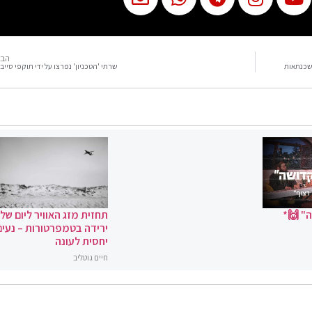
הבא
משכנתאות
שרתי 'הטכניון' נפרצו על ידי תוקפי סייב
" 🙌*
תחזית מזג האוויר ליום שלי
ירידה בטמפרטורות – נעים
יחסית לעונה
חיים גוטליב