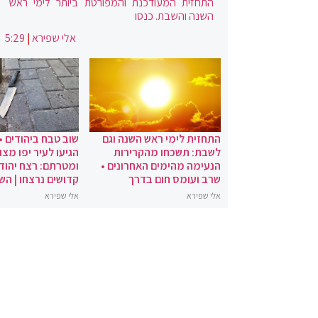
התחזית המעודכנת והמפורטת ביותר לימי ראש
השנה והשבת. כנסו
אלי שפירא
|
5:29
התחזית לימי ראש השנה וגם
שוב טבח ביהודים •
לשבת: תשכחו מהקרירות
הגיעו לעיר יפו מצו
הנעימה מהימים האחרונים •
ומטרתם: רצח יהודי
שרב ועומס חום בדרך
קדושים נרצחו | הש
אלי שפירא
אלי שפירא