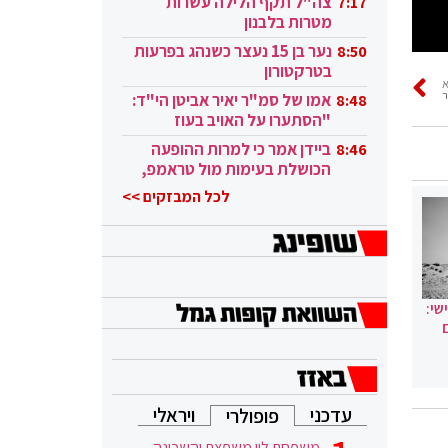
צה"ל תקף הלילה עשרות
7:17
מטרות בלבנון
נער בן 15 נעצר כשנהג בפרעות
8:50
בטרקטורון
ר
אמו של סמ"ר יאיר אביטן הי"ד:
8:48
"הסתערו על האויב בעוז
ובגבורה"
ביידן אמר כי למרות ההופעה
8:46
הכושלת בעימות מול טראמפ,
הוא ממשיך
לכל המבזקים >>
שי:
עדכני
ויראלי
פופולרי
משפחת לוי משפצת והשכונה