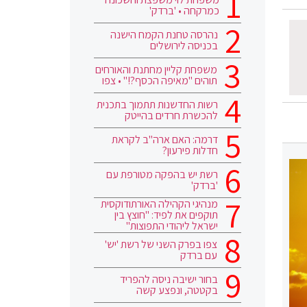
כמרקחה • 'ברדק'
נהרסה טחנת הקמח הישנה
בכניסה לירושלים
משפחת קליין מחתנת והאורחים
תוהים "מאיפה הכסף?!" • צפו
רשות החדשנות תתמוך בתכנית
להכשרת חרדים בהייטק
דרמה: האם ארה"ב לקראת
חדלות פירעון?
רשת יש בהפקה מטורפת עם
'ברדק'
מנהיגי הקהילה האורתודוקסית
תוקפים את לפיד: "חוצץ בין
ישראל ליהודי התפוצות"
צפו בפרק השני של רשת 'יש'
עם ברדק
בחור ישיבה ניסה להפריד
בקטטה, ונפצע קשה