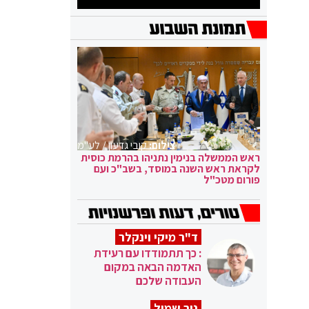
צילום:
קובי גדעון / לע"מ
ראש הממשלה בנימין נתניהו בהרמת כוסית
לקראת ראש השנה במוסד, בשב"כ ועם
פורום מטכ"ל
ד"ר מיקי וינקלר
: כך תתמודדו עם רעידת
האדמה הבאה במקום
העבודה שלכם
ניר שמול