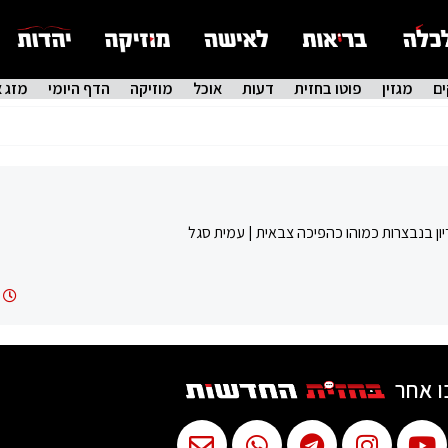
ם
מגזין
פוטו בחזית
דעות
אוכל
מוזיקה
הדף היומי
מזג א
בנבצרות כמוהו כהפיכה צבאית | עמית סגל
ו אחר