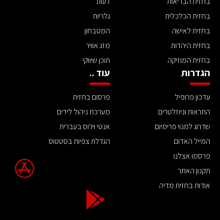
בחזית הבריאות
דעות
בחזית הכלכלית
גלריות
בחזית לאישה
המטבחון
בחזית היהדות
מזג אוויר
בחזית המוזיקה
תוכן שיווקי
הגדרות
עוד ..
עדכון פרופיל
פרסום בחזית
התראות וניוזלטרים
מערכת ניהול לידים
שדרוג למנוי פרימיום
אנטי וירוס בעברית
המייל האדום
הגדלת צפיות בסטטוס
פרסמו אצלנו
תקנון האתר
אודות בחזית מדיה