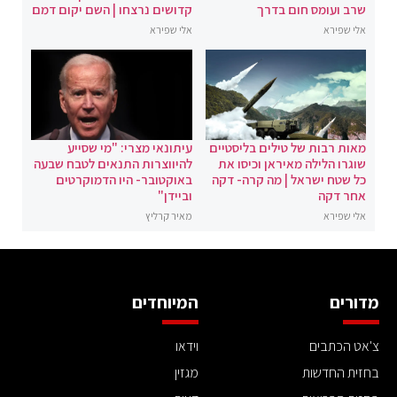
שרב ועומס חום בדרך
קדושים נרצחו | השם יקום דמם
אלי שפירא
אלי שפירא
מאות רבות של טילים בליסטיים
עיתונאי מצרי: "מי שסייע
שוגרו הלילה מאיראן וכיסו את
להיווצרות התנאים לטבח שבעה
כל שטח ישראל | מה קרה- דקה
באוקטובר- היו הדמוקרטים
אחר דקה
וביידן"
אלי שפירא
מאיר קרליץ
מדורים
המיוחדים
צ'אט הכתבים
וידאו
בחזית החדשות
מגזין