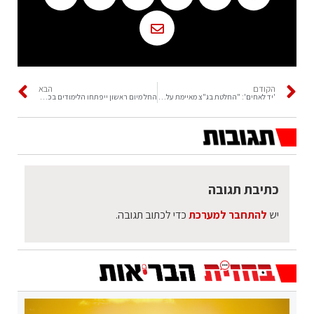
הקודם
הבא
'יד לאחים': "החלטת בג"צ מאיימת על המאזן היהודי"
החל מיום ראשון ייפתחו הלימודים בכיתות ז'-י'
כתיבת תגובה
יש
להתחבר למערכת
כדי לכתוב תגובה.