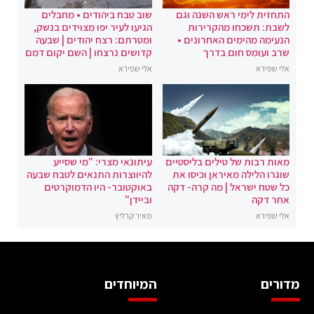
התחזית לימי ראש השנה וגם
שוב טבח ביהודים • מחבלים
לשבת: תשכחו מהקרירות
הגיעו לעיר יפו מצוידים בנשק,
הנעימה מהימים האחרונים •
ומטרתם: רצח יהודים | שבעה
שרב ועומס חום בדרך
קדושים נרצחו | השם יקום דמם
אלי שפירא
אלי שפירא
מאות רבות של טילים בליסטיים
עיתונאי מצרי: "מי שסייע
שוגרו הלילה מאיראן וכיסו את
להיווצרות התנאים לטבח שבעה
כל שטח ישראל | מה קרה- דקה
באוקטובר- היו הדמוקרטים
אחר דקה
וביידן"
אלי שפירא
מאיר קרליץ
מדורים
המיוחדים