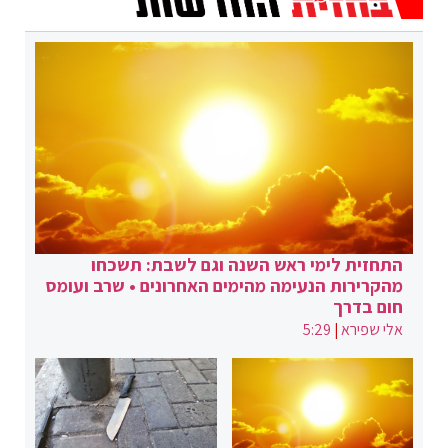
התחזית לימי ראש השנה וגם לשבת: תשכחו
מהקרירות הנעימה מהימים האחרונים • שרב ועומס
חום בדרך
אלי שפירא
|
5:29