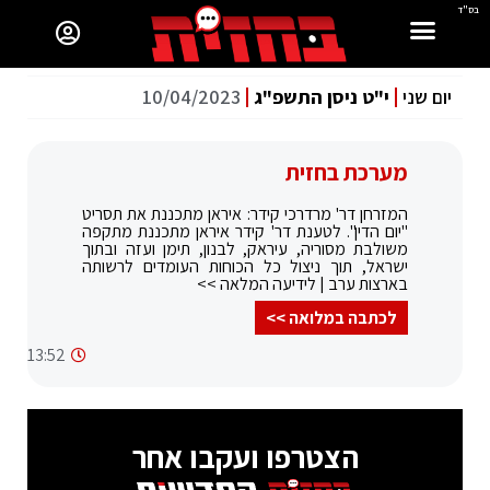
בס"ד
יום שני
י"ט ניסן התשפ"ג
10/04/2023
מערכת בחזית
המזרחן דר' מרדרכי קידר: איראן מתכננת את תסריט
"יום הדין". לטענת דר' קידר איראן מתכננת מתקפה
משולבת מסוריה, עיראק, לבנון, תימן ועזה ובתוך
ישראל, תוך ניצול כל הכוחות העומדים לרשותה
בארצות ערב | לידיעה המלאה >>
לכתבה במלואה >>
13:52
הצטרפו ועקבו אחר