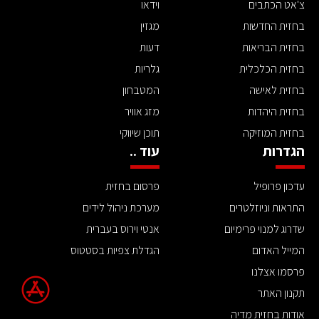
צ'אט הכתבים
וידאו
בחזית החדשות
מגזין
בחזית הבריאות
דעות
בחזית הכלכלית
גלריות
בחזית לאישה
המטבחון
בחזית היהדות
מזג אוויר
בחזית המוזיקה
תוכן שיווקי
הגדרות
עוד ..
עדכון פרופיל
פרסום בחזית
התראות וניוזלטרים
מערכת ניהול לידים
שדרוג למנוי פרימיום
אנטי וירוס בעברית
המייל האדום
הגדלת צפיות בסטטוס
פרסמו אצלנו
תקנון האתר
אודות בחזית מדיה