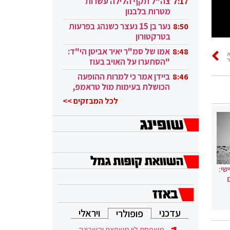
צה"ל תקף הלילה עשרות
7:17
מטרות בלבנון
נער בן 15 נעצר כשנהג בפרעות
8:50
בטרקטורון
אמו של סמ"ר יאיר אביטן הי"ד:
8:48
"הסתערו על האויב בעוז
ובגבורה"
ביידן אמר כי למרות ההופעה
8:46
הכושלת בעימות מול טראמפ,
הוא ממשיך
לכל המבזקים >>
שי:
עדכני
ויראלי
פופולרי
משפחת לוי משפצת והשכונה