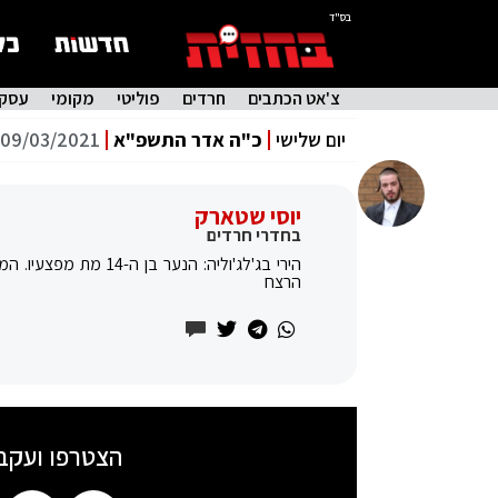
בס"ד
צ'אט הכתבים
חרדים
פוליטי
מקומי
עסקי
יום שלישי
כ"ה אדר התשפ"א
09/03/2021
יוסי שטארק
בחדרי חרדים
הירי בג'לג'וליה: הנ
הרצח
הצטרפו ועקב