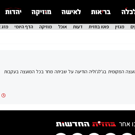
ם
מגזין
פוטו בחזית
דעות
אוכל
מוזיקה
הדף היומי
מזג א
ער בן ה-14 מת מפצעיו. המועצה המקומית בג'לג'וליה הודיעה על שביתה מחר בכל המועצה בעקבות
ו אחר