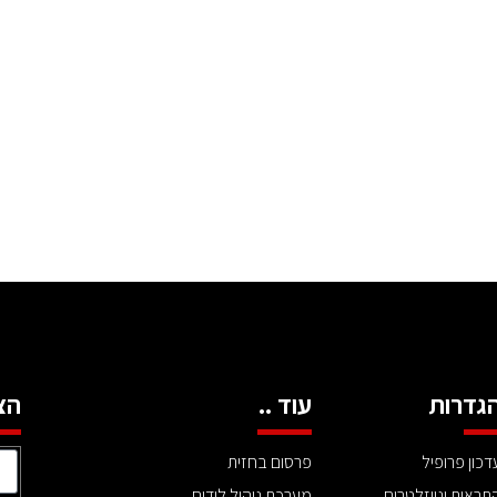
גדרות
עוד ..
הצ
דכון פרופיל
פרסום בחזית
תראות וניוזלטרים
מערכת ניהול לידים