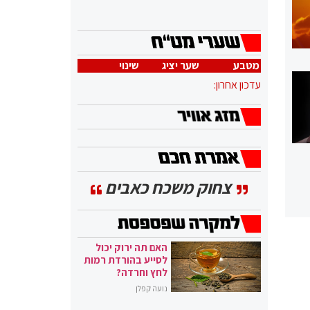
מטבע
שער יציג
שינוי
עדכון אחרון:
צחוק משכח כאבים
האם תה ירוק יכול
לסייע בהורדת רמות
לחץ וחרדה?
נועה קפלן