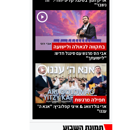
אריק חנוך בסינגל קליפ יחודי: "זה
נשבר"
בתקווה לגאולה ולישועה
אבי הס מרגש עם סינגל חדש:
"לישועתך"
תפילה מרגשת
ארי גולדוואג & איצי קפלוביץ: "אנא ה'
עננו"