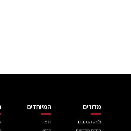
מדורים
המיוחדים
ה
צ'אט הכתבים
וידאו
ע
בחזית החדשות
מגזין
ה