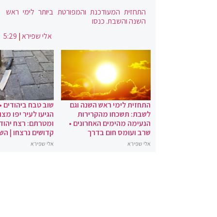
התחזית המעודכנת והמפורטת ביותר לימי ראש
השנה והשבת. כנסו
אלי שפירא
|
5:29
התחזית לימי ראש השנה וגם
שוב טבח ביהודים •
לשבת: תשכחו מהקרירות
הגיעו לעיר יפו מצו
הנעימה מהימים האחרונים •
ומטרתם: רצח יהודי
שרב ועומס חום בדרך
קדושים נרצחו | הש
אלי שפירא
אלי שפירא