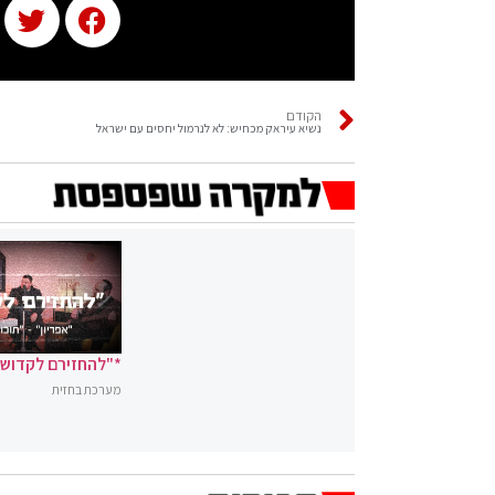
הקודם
נשיא עיראק מכחיש: לא לנרמול יחסים עם ישראל
*"להחזירם לקדושה
מערכת בחזית