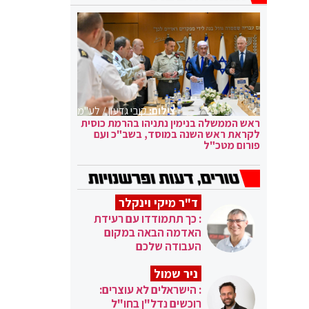
צילום:
קובי גדעון / לע"מ
ראש הממשלה בנימין נתניהו בהרמת כוסית
לקראת ראש השנה במוסד, בשב"כ ועם
פורום מטכ"ל
ד"ר מיקי וינקלר
: כך תתמודדו עם רעידת
האדמה הבאה במקום
העבודה שלכם
ניר שמול
: הישראלים לא עוצרים:
רוכשים נדל"ן בחו"ל