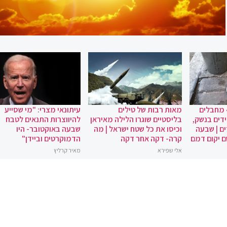
 מחבלים
מאות רבות של טילים
עיתונאי מצרי: "מי שסייע
ידים בנשק,
בליסטיים שוגרו הלילה מאיראן
להיווצרות התנאים לטבח
ם | שבעה
וכיסו את כל שטח ישראל | מה
שבעה באוקטובר- היו
ם יקום דמם
קרה- דקה אחר דקה
הדמוקרטים וביידן"
אלי שפירא
מאיר קרליץ