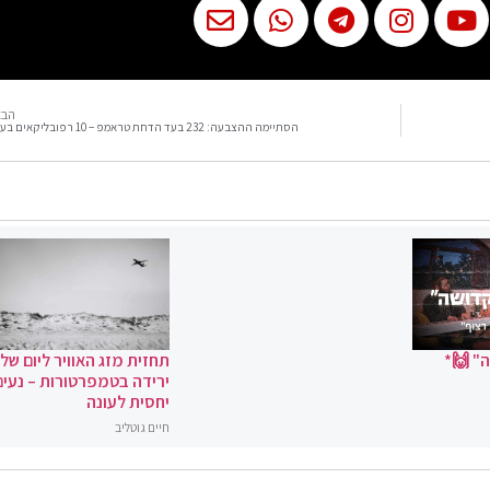
הבא
הסתיימה ההצבעה: 232 בעד הדחת טראמפ – 10 רפובליקאים בעד
" 🙌*
תחזית מזג האוויר ליום שלי
ירידה בטמפרטורות – נעים
יחסית לעונה
חיים גוטליב