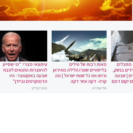
 מחבלים
מאות רבות של טילים
עיתונאי מצרי: "מי שסייע
ידים בנשק,
בליסטיים שוגרו הלילה מאיראן
להיווצרות התנאים לטבח
ם | שבעה
וכיסו את כל שטח ישראל | מה
שבעה באוקטובר- היו
ם יקום דמם
קרה- דקה אחר דקה
הדמוקרטים וביידן"
אלי שפירא
מאיר קרליץ