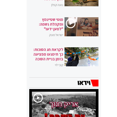
נועה קפלן
מוטי שטיינמץ
ומקהלת נשמה:
"למען ידעו"
ישראל מונק
לקראת חג הסוכות:
כך תימנעו מפציעה
בזמן בניית הסוכה
קובי לוי