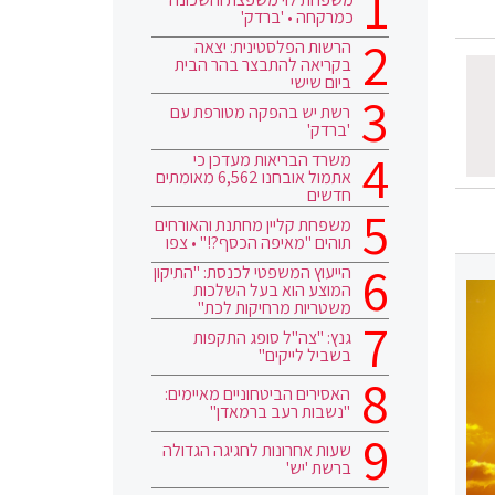
כמרקחה • 'ברדק'
הרשות הפלסטינית: יצאה
בקריאה להתבצר בהר הבית
ביום שישי
רשת יש בהפקה מטורפת עם
'ברדק'
משרד הבריאות מעדכן כי
אתמול אובחנו 6,562 מאומתים
חדשים
משפחת קליין מחתנת והאורחים
תוהים "מאיפה הכסף?!" • צפו
הייעוץ המשפטי לכנסת: "התיקון
המוצע הוא בעל השלכות
משטריות מרחיקות לכת"
גנץ: "צה"ל סופג התקפות
בשביל לייקים"
האסירים הביטחוניים מאיימים:
"נשבות רעב ברמאדן"
שעות אחרונות לחגיגה הגדולה
ברשת 'יש'