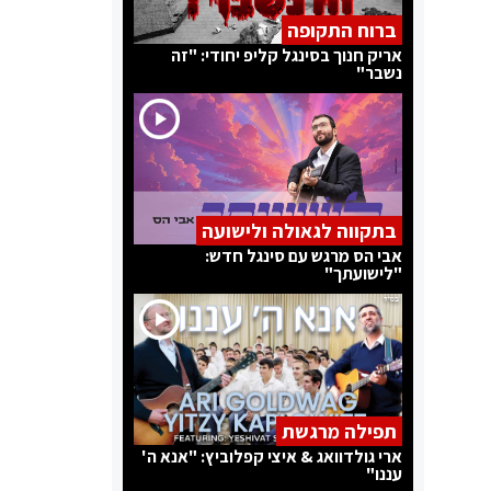
ברוח התקופה
אריק חנוך בסינגל קליפ יחודי: "זה
נשבר"
בתקווה לגאולה ולישועה
אבי הס מרגש עם סינגל חדש:
"לישועתך"
תפילה מרגשת
ארי גולדוואג & איצי קפלוביץ: "אנא ה'
עננו"