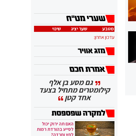
מטבע
שער יציג
שינוי
עדכון אחרון:
גם מסע בן אלף
קילומטרים מתחיל בצעד
אחד קטן
האם תה ירוק יכול
לסייע בהורדת רמות
לחץ וחרדה?