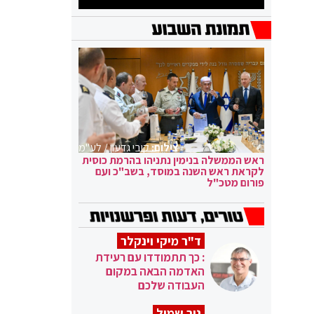
צילום:
קובי גדעון / לע"מ
ראש הממשלה בנימין נתניהו בהרמת כוסית
לקראת ראש השנה במוסד, בשב"כ ועם
פורום מטכ"ל
ד"ר מיקי וינקלר
: כך תתמודדו עם רעידת
האדמה הבאה במקום
העבודה שלכם
ניר שמול