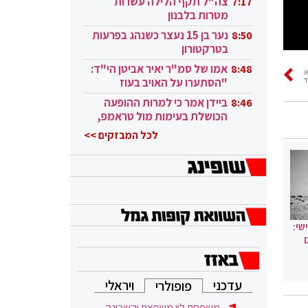
צה"ל תקף הלילה עשרות
7:17
מטרות בלבנון
נער בן 15 נעצר כשנהג בפרעות
8:50
בטרקטורון
אמו של סמ"ר יאיר אביטן הי"ד:
8:48
"הסתערו על האויב בעוז
ובגבורה"
ביידן אמר כי למרות ההופעה
8:46
הכושלת בעימות מול טראמפ,
הוא ממשיך
לכל המבזקים >>
שי:
עדכני
ויראלי
פופולרי
משפחת לוי משפצת והשכונה