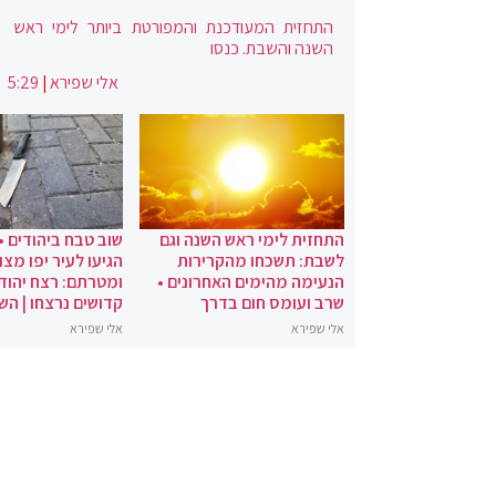
התחזית המעודכנת והמפורטת ביותר לימי ראש
השנה והשבת. כנסו
אלי שפירא
|
5:29
התחזית לימי ראש השנה וגם
שוב טבח ביהודים •
לשבת: תשכחו מהקרירות
הגיעו לעיר יפו מצו
הנעימה מהימים האחרונים •
ומטרתם: רצח יהודי
שרב ועומס חום בדרך
קדושים נרצחו | הש
אלי שפירא
אלי שפירא