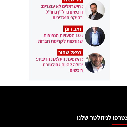
: הישראלים לא עוצרים:
רוכשים נדל"ן בחו"ל
בהיקפים אדירים
זאב רונן
: 10 הטעויות הנפוצות
שגורמות לקריסת חברות
רפאל שחור
: השפעת העלאת הריבית:
יכולה להיות גם לטובת
רוכשים
טרפו לניוזלטר שלנו