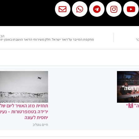
הבא
מתקפת הסייבר על דואר ישראל: חלק משירותי הדואר הושבתו באופן יזו
" 🙌*
תחזית מזג האוויר ליום שלי
ירידה בטמפרטורות – נעים
יחסית לעונה
חיים גוטליב