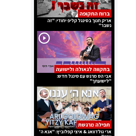
ברוח התקופה
אריק חנוך בסינגל קליפ יחודי: "זה
נשבר"
בתקווה לגאולה ולישועה
אבי הס מרגש עם סינגל חדש:
"לישועתך"
תפילה מרגשת
ארי גולדוואג & איצי קפלוביץ: "אנא ה'