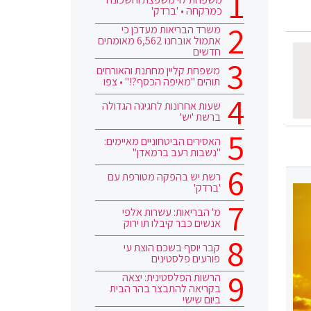
כמרקחה • 'ברדק'
משרד הבריאות מעדכן כי
אתמול אובחנו 6,562 מאומתים
חדשים
משפחת קליין מחתנת והאורחים
תוהים "מאיפה הכסף?!" • צפו
שעות אחרונות לחגיגה הגדולה
ברשת 'יש'
האסירים הביטחוניים מאיימים:
"נשבות רעב ברמאדן"
רשת יש בהפקה מטורפת עם
'ברדק'
מ' הבריאות: עשרות אלפי
אנשים כבר קיבלו תו ירוק
קבר יוסף בשכם הוצת עי
פורעים פלסטינים
הרשות הפלסטינית: יצאה
בקריאה להתבצר בהר הבית
ביום שישי