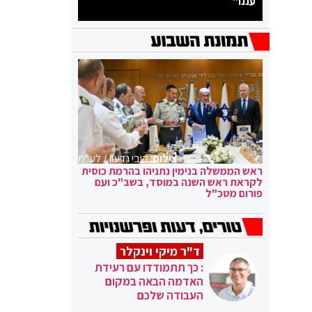
עננו"
צילום:
קובי גדעון / לע"מ
ראש הממשלה בנימין נתניהו בהרמת כוסית
לקראת ראש השנה במוסד, בשב"כ ועם
פורום מטכ"ל
ד"ר מיקי וינקלר
: כך תתמודדו עם רעידת
האדמה הבאה במקום
העבודה שלכם