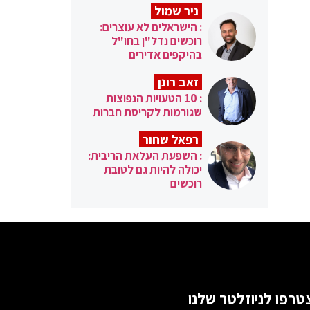
ניר שמול
: הישראלים לא עוצרים:
רוכשים נדל"ן בחו"ל
בהיקפים אדירים
זאב רונן
: 10 הטעויות הנפוצות
שגורמות לקריסת חברות
רפאל שחור
: השפעת העלאת הריבית:
יכולה להיות גם לטובת
רוכשים
טרפו לניוזלטר שלנו