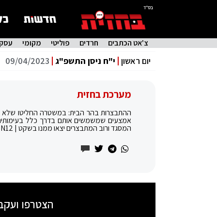
בס"ד
צ'אט הכתבים
חרדים
פוליטי
מקומי
עסקי
יום ראשון
י"ח ניסן התשפ"ג
09/04/2023
מערכת בחזית
ההתבצרות בהר הבית: במשטרה החליטו שלא ל
אמצעים שמשמשים אותם בדרך כלל בעימותים ע
המסגד ורוב המתבצרים יצאו ממנו בשקט | N12
הצטרפו ועקב