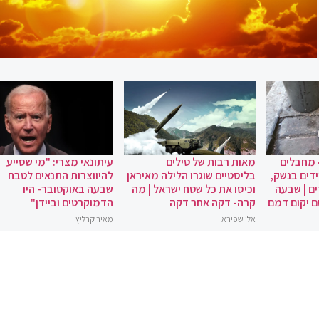
 מחבלים
מאות רבות של טילים
עיתונאי מצרי: "מי שסייע
ידים בנשק,
בליסטיים שוגרו הלילה מאיראן
להיווצרות התנאים לטבח
ם | שבעה
וכיסו את כל שטח ישראל | מה
שבעה באוקטובר- היו
ם יקום דמם
קרה- דקה אחר דקה
הדמוקרטים וביידן"
אלי שפירא
מאיר קרליץ