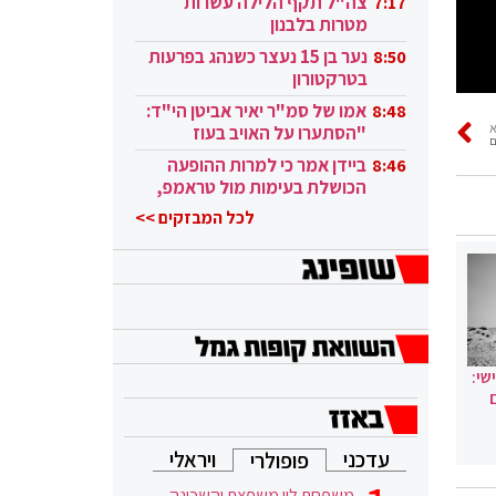
צה"ל תקף הלילה עשרות
7:17
מטרות בלבנון
נער בן 15 נעצר כשנהג בפרעות
8:50
בטרקטורון
אמו של סמ"ר יאיר אביטן הי"ד:
8:48
"הסתערו על האויב בעוז
ם
ובגבורה"
ביידן אמר כי למרות ההופעה
8:46
הכושלת בעימות מול טראמפ,
הוא ממשיך
לכל המבזקים >>
שי:
עדכני
ויראלי
פופולרי
משפחת לוי משפצת והשכונה