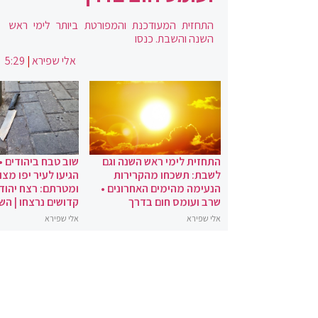
התחזית המעודכנת והמפורטת ביותר לימי ראש
השנה והשבת. כנסו
אלי שפירא
|
5:29
התחזית לימי ראש השנה וגם
שוב טבח ביהודים •
לשבת: תשכחו מהקרירות
הגיעו לעיר יפו מצו
הנעימה מהימים האחרונים •
ומטרתם: רצח יהודי
שרב ועומס חום בדרך
קדושים נרצחו | הש
אלי שפירא
אלי שפירא