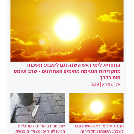
התחזית לימי ראש השנה וגם לשבת: תשכחו
מהקרירות הנעימה מהימים האחרונים • שרב ועומס
חום בדרך
אלי שפירא
|
5:29
התחזית לימי ראש השנה וגם
שוב טבח ביהודים • מחבלים
לשבת: תשכחו מהקרירות
הגיעו לעיר יפו מצוידים בנשק,