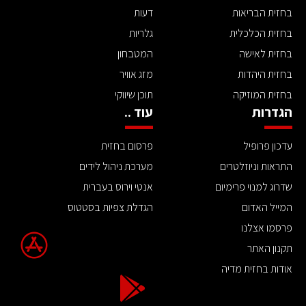
בחזית הבריאות
דעות
בחזית הכלכלית
גלריות
בחזית לאישה
המטבחון
בחזית היהדות
מזג אוויר
בחזית המוזיקה
תוכן שיווקי
הגדרות
עוד ..
עדכון פרופיל
פרסום בחזית
התראות וניוזלטרים
מערכת ניהול לידים
שדרוג למנוי פרימיום
אנטי וירוס בעברית
המייל האדום
הגדלת צפיות בסטטוס
פרסמו אצלנו
תקנון האתר
אודות בחזית מדיה