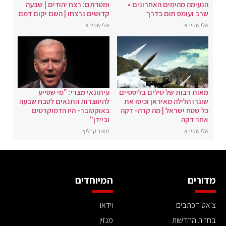
הנעימה מהימים האחרונים •
ומטרתם: רצח יהודים | שבעה
שרב ועומס חום בדרך
קדושים נרצחו | השם יקום דמם
אלי שפירא
אלי שפירא
מאות רבות של טילים בליסטיים
עיתונאי מצרי: "מי שסייע
שוגרו הלילה מאיראן וכיסו את
להיווצרות התנאים לטבח שבעה
כל שטח ישראל | מה קרה- דקה
באוקטובר- היו הדמוקרטים
אחר דקה
וביידן"
אלי שפירא
מאיר קרליץ
מדורים
המיוחדים
צ'אט הכתבים
וידאו
בחזית החדשות
מגזין