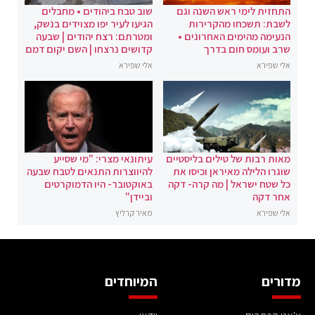
התחזית לימי ראש השנה וגם
שוב טבח ביהודים • מחבלים
לשבת: תשכחו מהקרירות
הגיעו לעיר יפו מצוידים בנשק,
הנעימה מהימים האחרונים •
ומטרתם: רצח יהודים | שבעה
שרב ועומס חום בדרך
קדושים נרצחו | השם יקום דמם
אלי שפירא
אלי שפירא
מאות רבות של טילים בליסטיים
עיתונאי מצרי: "מי שסייע
שוגרו הלילה מאיראן וכיסו את
להיווצרות התנאים לטבח שבעה
כל שטח ישראל | מה קרה- דקה
באוקטובר- היו הדמוקרטים
אחר דקה
וביידן"
אלי שפירא
מאיר קרליץ
מדורים
המיוחדים