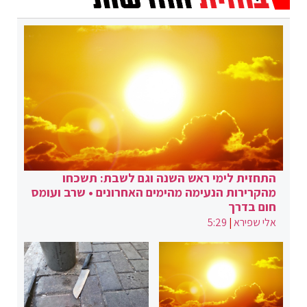
התחזית לימי ראש השנה וגם לשבת: תשכחו
מהקרירות הנעימה מהימים האחרונים • שרב ועומס
חום בדרך
אלי שפירא
|
5:29