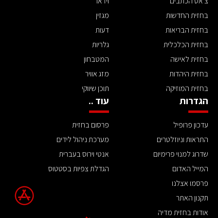
צ'אט הכתבים
וידאו
בחזית החדשות
מגזין
בחזית הבריאות
דעות
בחזית הכלכלית
גלריות
בחזית לאישה
המטבחון
בחזית היהדות
מזג אוויר
בחזית המוזיקה
תוכן שיווקי
הגדרות
עוד ..
עדכון פרופיל
פרסום בחזית
התראות וניוזלטרים
מערכת ניהול לידים
שדרוג למנוי פרימיום
אנטי וירוס בעברית
המייל האדום
הגדלת צפיות בסטטוס
פרסמו אצלנו
תקנון האתר
אודות בחזית מדיה