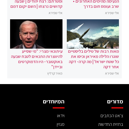
הנעימה מהימים האחרונים •
ומטרתם: רצח יהודים | שבעה
שרב ועומס חום בדרך
קדושים נרצחו | השם יקום דמם
אלי שפירא
אלי שפירא
מאות רבות של טילים בליסטיים
עיתונאי מצרי: "מי שסייע
שוגרו הלילה מאיראן וכיסו את
להיווצרות התנאים לטבח שבעה
כל שטח ישראל | מה קרה- דקה
באוקטובר- היו הדמוקרטים
אחר דקה
וביידן"
אלי שפירא
מאיר קרליץ
מדורים
המיוחדים
צ'אט הכתבים
וידאו
בחזית החדשות
מגזין