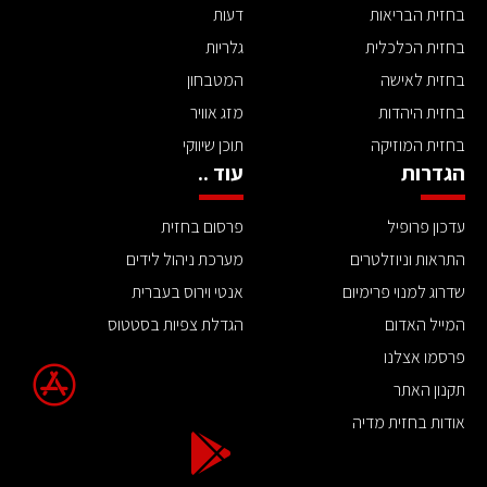
בחזית הבריאות
דעות
בחזית הכלכלית
גלריות
בחזית לאישה
המטבחון
בחזית היהדות
מזג אוויר
בחזית המוזיקה
תוכן שיווקי
הגדרות
עוד ..
עדכון פרופיל
פרסום בחזית
התראות וניוזלטרים
מערכת ניהול לידים
שדרוג למנוי פרימיום
אנטי וירוס בעברית
המייל האדום
הגדלת צפיות בסטטוס
פרסמו אצלנו
תקנון האתר
אודות בחזית מדיה