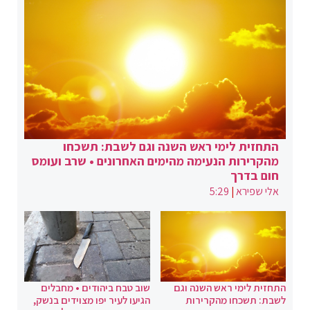
התחזית לימי ראש השנה וגם לשבת: תשכחו
מהקרירות הנעימה מהימים האחרונים • שרב ועומס
חום בדרך
אלי שפירא
|
5:29
התחזית לימי ראש השנה וגם
שוב טבח ביהודים • מחבלים
לשבת: תשכחו מהקרירות
הגיעו לעיר יפו מצוידים בנשק,