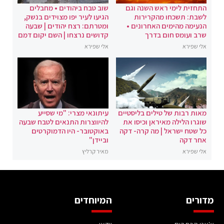
התחזית לימי ראש השנה וגם
שוב טבח ביהודים • מחבלים
לשבת: תשכחו מהקרירות
הגיעו לעיר יפו מצוידים בנשק,
הנעימה מהימים האחרונים •
ומטרתם: רצח יהודים | שבעה
שרב ועומס חום בדרך
קדושים נרצחו | השם יקום דמם
אלי שפירא
אלי שפירא
מאות רבות של טילים בליסטיים
עיתונאי מצרי: "מי שסייע
שוגרו הלילה מאיראן וכיסו את
להיווצרות התנאים לטבח שבעה
כל שטח ישראל | מה קרה- דקה
באוקטובר- היו הדמוקרטים
אחר דקה
וביידן"
אלי שפירא
מאיר קרליץ
מדורים
המיוחדים