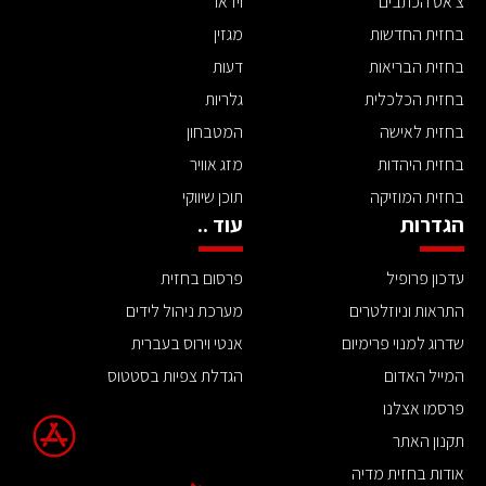
צ'אט הכתבים
וידאו
בחזית החדשות
מגזין
בחזית הבריאות
דעות
בחזית הכלכלית
גלריות
בחזית לאישה
המטבחון
בחזית היהדות
מזג אוויר
בחזית המוזיקה
תוכן שיווקי
הגדרות
עוד ..
עדכון פרופיל
פרסום בחזית
התראות וניוזלטרים
מערכת ניהול לידים
שדרוג למנוי פרימיום
אנטי וירוס בעברית
המייל האדום
הגדלת צפיות בסטטוס
פרסמו אצלנו
תקנון האתר
אודות בחזית מדיה