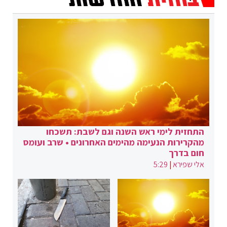
התחזית לימי ראש השנה וגם לשבת: תשכחו
מהקרירות הנעימה מהימים האחרונים • שרב ועומס
חום בדרך
אלי שפירא
|
5:29