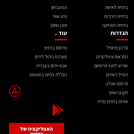
בחזית לאישה
המטבחון
בחזית היהדות
מזג אוויר
בחזית המוזיקה
תוכן שיווקי
הגדרות
עוד ..
עדכון פרופיל
פרסום בחזית
התראות וניוזלטרים
מערכת ניהול לידים
שדרוג למנוי פרימיום
אנטי וירוס בעברית
המייל האדום
הגדלת צפיות בסטטוס
פרסמו אצלנו
תקנון האתר
אודות בחזית מדיה
האפליקציה של
בחזית