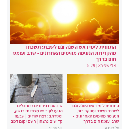
התחזית לימי ראש השנה וגם לשבת: תשכחו
מהקרירות הנעימה מהימים האחרונים • שרב ועומס
חום בדרך
אלי שפירא
|
5:29
התחזית לימי ראש השנה וגם
שוב טבח ביהודים • מחבלים
לשבת: תשכחו מהקרירות
הגיעו לעיר יפו מצוידים בנשק,
הנעימה מהימים האחרונים •
ומטרתם: רצח יהודים | שבעה
שרב ועומס חום בדרך
קדושים נרצחו | השם יקום דמם
אלי שפירא
אלי שפירא