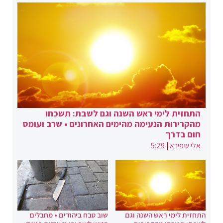
התחזית לימי ראש השנה וגם לשבת: תשכחו
מהקרירות הנעימה מהימים האחרונים • שרב ועומס
חום בדרך
אלי שפירא
|
5:29
התחזית לימי ראש השנה וגם
שוב טבח ביהודים • מחבלים