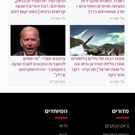
לשבת: תשכחו מהקרירות
הגיעו לעיר יפו מצוידים בנשק,
הנעימה מהימים האחרונים •
ומטרתם: רצח יהודים | שבעה
שרב ועומס חום בדרך
קדושים נרצחו | השם יקום דמם
אלי שפירא
אלי שפירא
מאות רבות של טילים בליסטיים
עיתונאי מצרי: "מי שסייע
שוגרו הלילה מאיראן וכיסו את
להיווצרות התנאים לטבח שבעה
כל שטח ישראל | מה קרה- דקה
באוקטובר- היו הדמוקרטים
אחר דקה
וביידן"
אלי שפירא
מאיר קרליץ
מדורים
המיוחדים
צ'אט הכתבים
וידאו
בחזית החדשות
מגזין