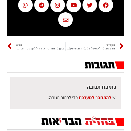
הקודם
הבא
הרב אבינר: "ממשלת נתניהו ובהישענות רע"ם – הרע במיעוטו"
iDigital הודיעה כי תחל לקבל מהיום תשלום דרך האפל פיי
כתיבת תגובה
יש
להתחבר למערכת
כדי לכתוב תגובה.