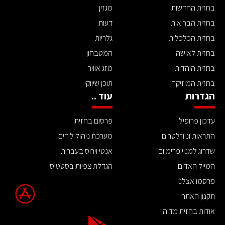
בחזית החדשות
מגזין
בחזית הבריאות
דעות
בחזית הכלכלית
גלריות
בחזית לאישה
המטבחון
בחזית היהדות
מזג אוויר
בחזית המוזיקה
תוכן שיווקי
הגדרות
עוד ..
עדכון פרופיל
פרסום בחזית
התראות וניוזלטרים
מערכת ניהול לידים
שדרוג למנוי פרימיום
אנטי וירוס בעברית
המייל האדום
הגדלת צפיות בסטטוס
פרסמו אצלנו
תקנון האתר
אודות בחזית מדיה