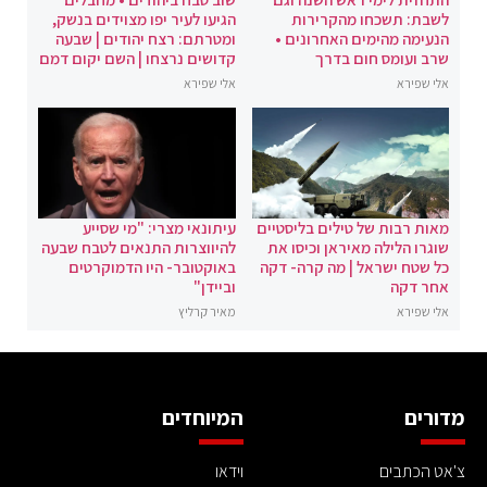
לשבת: תשכחו מהקרירות
הגיעו לעיר יפו מצוידים בנשק,
הנעימה מהימים האחרונים •
ומטרתם: רצח יהודים | שבעה
שרב ועומס חום בדרך
קדושים נרצחו | השם יקום דמם
אלי שפירא
אלי שפירא
מאות רבות של טילים בליסטיים
עיתונאי מצרי: "מי שסייע
שוגרו הלילה מאיראן וכיסו את
להיווצרות התנאים לטבח שבעה
כל שטח ישראל | מה קרה- דקה
באוקטובר- היו הדמוקרטים
אחר דקה
וביידן"
אלי שפירא
מאיר קרליץ
מדורים
המיוחדים
צ'אט הכתבים
וידאו