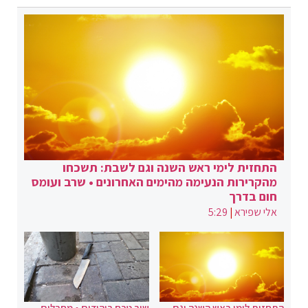
התחזית לימי ראש השנה וגם לשבת: תשכחו
מהקרירות הנעימה מהימים האחרונים • שרב ועומס
חום בדרך
אלי שפירא
|
5:29
התחזית לימי ראש השנה וגם
שוב טבח ביהודים • מחבלים