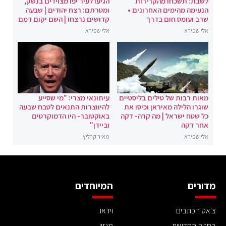
לשבת: תשכחו מהקרירות
הגיעו לעיר יפו מצוידים בנשק,
הנעימה מהימים האחרונים •
ומטרתם: רצח יהודים | שבעה
שרב ועומס חום בדרך
קדושים נרצחו | השם יקום דמם
אלי שפירא
אלי שפירא
מאות רבות של טילים בליסטיים
עיתונאי מצרי: "מי שסייע
שוגרו הלילה מאיראן וכיסו את
להיווצרות התנאים לטבח שבעה
כל שטח ישראל | מה קרה- דקה
באוקטובר- היו הדמוקרטים
אחר דקה
וביידן"
אלי שפירא
מאיר קרליץ
מדורים
המיוחדים
צ'אט הכתבים
וידאו
בחזית החדשות
מגזין