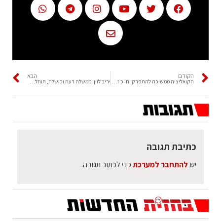
הקודם
הבא
הקואליציה ממשיכה להתפרק: ח"כ זועבי פורשת
יריב לוין: ממשלה רעה וכושלת, תוחלף במהרה
כתיבת תגובה
יש
להתחבר למערכת
כדי לכתוב תגובה.