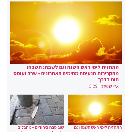
התחזית לימי ראש השנה וגם לשבת: תשכחו
מהקרירות הנעימה מהימים האחרונים • שרב ועומס
חום בדרך
אלי שפירא
|
5:29
התחזית לימי ראש השנה וגם
שוב טבח ביהודים • מחבלים