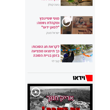
נועה קפלן
מוטי שטיינמץ
ומקהלת נשמה:
"למען ידעו"
ישראל מונק
לקראת חג הסוכות:
כך תימנעו מפציעה
בזמן בניית הסוכה
קובי לוי