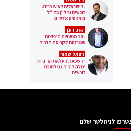
: הישראלים לא עוצרים:
רוכשים נדל"ן בחו"ל
בהיקפים אדירים
זאב רונן
: 10 הטעויות הנפוצות
שגורמות לקריסת חברות
רפאל שחור
: השפעת העלאת הריבית:
יכולה להיות גם לטובת
רוכשים
טרפו לניוזלטר שלנו