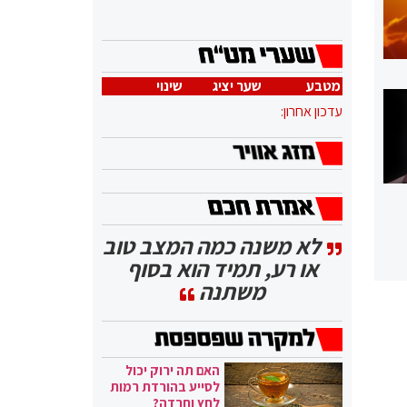
מטבע
שער יציג
שינוי
עדכון אחרון:
לא משנה כמה המצב טוב
או רע, תמיד הוא בסוף
משתנה
האם תה ירוק יכול
לסייע בהורדת רמות
לחץ וחרדה?