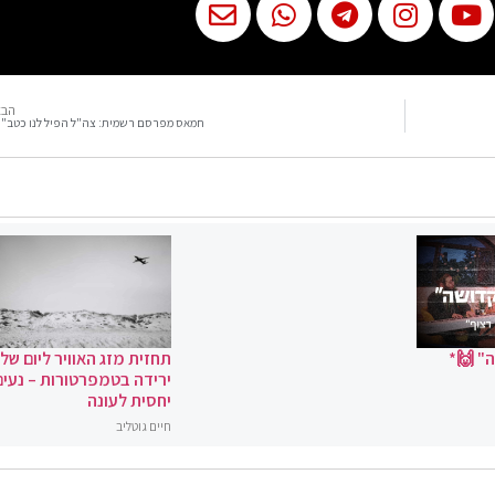
הבא
חמאס מפרסם רשמית: צה"ל הפיל לנו כטב"
" 🙌*
תחזית מזג האוויר ליום שלי
ירידה בטמפרטורות – נעים
יחסית לעונה
חיים גוטליב