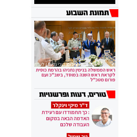
צילום:
קובי גדעון / לע"מ
ראש הממשלה בנימין נתניהו בהרמת כוסית
לקראת ראש השנה במוסד, בשב"כ ועם
פורום מטכ"ל
ד"ר מיקי וינקלר
: כך תתמודדו עם רעידת
האדמה הבאה במקום
העבודה שלכם
ניר שמול