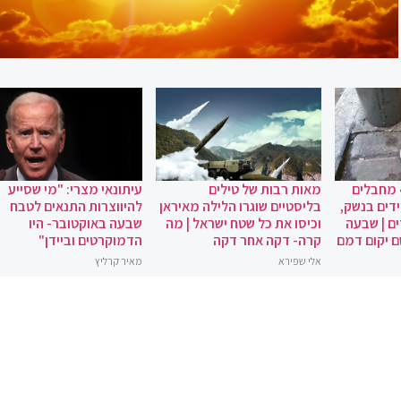
 מחבלים
מאות רבות של טילים
עיתונאי מצרי: "מי שסייע
ידים בנשק,
בליסטיים שוגרו הלילה מאיראן
להיווצרות התנאים לטבח
ם | שבעה
וכיסו את כל שטח ישראל | מה
שבעה באוקטובר- היו
ם יקום דמם
קרה- דקה אחר דקה
הדמוקרטים וביידן"
אלי שפירא
מאיר קרליץ