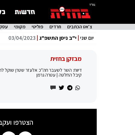
בס"ד
צ'אט הכתבים
חרדים
פוליטי
מקומי
עסקי
יום שני
י"ב ניסן התשפ"ג
03/04/2023
מבזקן בחזית
דיווח: השר לשעבר חה"כ אלעזר שטרן שוקל להת
קיבל החלטה | עטרה גרמן
הצטרפו ועקב