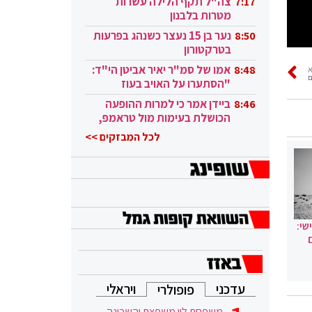
צה"ל תקף הלילה עשרות
7:17
מטרות בלבנון
נער בן 15 נעצר כשנהג בפרעות
8:50
בטרקטורון
אמו של סמ"ר יאיר אביטן הי"ד:
8:48
ם
"הסתערו על האויב בעוז
ובגבורה"
ביידן אמר כי למרות ההופעה
8:46
הכושלת בעימות מול טראמפ,
הוא ממשיך
לכל המבזקים >>
שי:
עדכני
ויראלי
פופולרי
משפחת לוי משפצת והשכונה