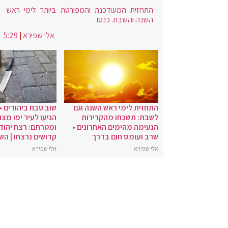
התחזית המעודכנת והמפורטת ביותר לימי ראש
השנה והשבת. כנסו
אלי שפירא
|
5:29
התחזית לימי ראש השנה וגם
שוב טבח ביהודים •
לשבת: תשכחו מהקרירות
הגיעו לעיר יפו מצו
הנעימה מהימים האחרונים •
ומטרתם: רצח יהודי
שרב ועומס חום בדרך
קדושים נרצחו | הש
אלי שפירא
אלי שפירא