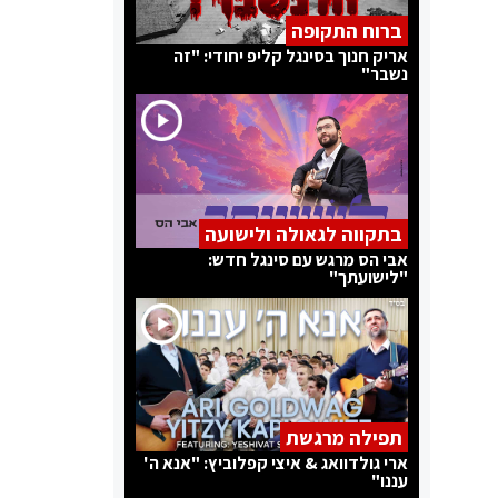
ברוח התקופה
אריק חנוך בסינגל קליפ יחודי: "זה
נשבר"
בתקווה לגאולה ולישועה
אבי הס מרגש עם סינגל חדש:
"לישועתך"
תפילה מרגשת
ארי גולדוואג & איצי קפלוביץ: "אנא ה'
עננו"