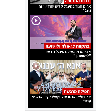
ברוח התקופה
אריק חנוך בסינגל קליפ יחודי: "זה
נשבר"
בתקווה לגאולה ולישועה
אבי הס מרגש עם סינגל חדש:
"לישועתך"
תפילה מרגשת
ארי גולדוואג & איצי קפלוביץ: "אנא ה'
עננו"