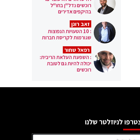
רוכשים נדל"ן בחו"ל
בהיקפים אדירים
זאב רונן
: 10 הטעויות הנפוצות
שגורמות לקריסת חברות
רפאל שחור
: השפעת העלאת הריבית:
יכולה להיות גם לטובת
רוכשים
טרפו לניוזלטר שלנו