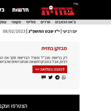
בס"ד
צ'אט הכתבים
חרדים
פוליטי
מקומי
עסקי
יום רביעי
י"ז שבט התשפ"ג
08/02/2023
מבזקן בחזית
רק בריאות: מנכ"ל משרד הבריאות סקר את המהל
רבים, אבל במבחן התוצאה אנחנו רואים שהביטח
לכתבה במלואה >>
הצטרפו ועקב