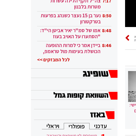
צה"ל תקף הלילה עשרות
7:17
מטרות בלבנון
נער בן 15 נעצר כשנהג בפרעות
8:50
בטרקטורון
אמו של סמ"ר יאיר אביטן הי"ד:
8:48
"הסתערו על האויב בעוז
ת
ובגבורה"
ביידן אמר כי למרות ההופעה
8:46
הכושלת בעימות מול טראמפ,
הוא ממשיך
לכל המבזקים >>
שי:
עדכני
ויראלי
פופולרי
משפחת לוי משפצת והשכונה