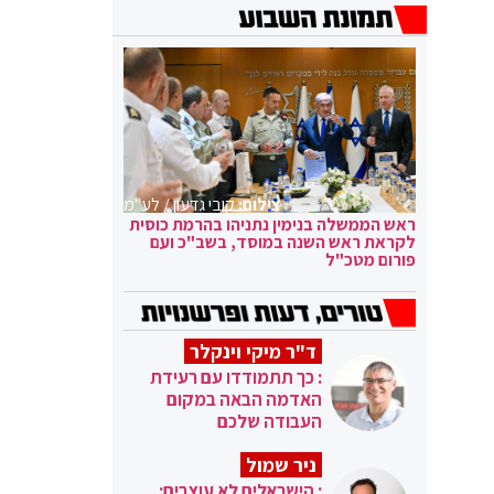
צילום:
קובי גדעון / לע"מ
ראש הממשלה בנימין נתניהו בהרמת כוסית
לקראת ראש השנה במוסד, בשב"כ ועם
פורום מטכ"ל
ד"ר מיקי וינקלר
: כך תתמודדו עם רעידת
האדמה הבאה במקום
העבודה שלכם
ניר שמול
: הישראלים לא עוצרים: