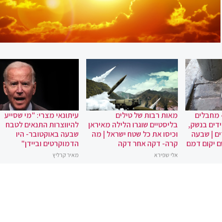
 מחבלים
מאות רבות של טילים
עיתונאי מצרי: "מי שסייע
ידים בנשק,
בליסטיים שוגרו הלילה מאיראן
להיווצרות התנאים לטבח
ם | שבעה
וכיסו את כל שטח ישראל | מה
שבעה באוקטובר- היו
ם יקום דמם
קרה- דקה אחר דקה
הדמוקרטים וביידן"
אלי שפירא
מאיר קרליץ