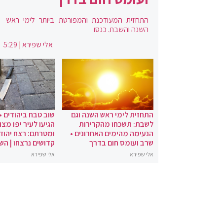
התחזית המעודכנת והמפורטת ביותר לימי ראש
השנה והשבת. כנסו
אלי שפירא
|
5:29
התחזית לימי ראש השנה וגם
שוב טבח ביהודים •
לשבת: תשכחו מהקרירות
הגיעו לעיר יפו מצו
הנעימה מהימים האחרונים •
ומטרתם: רצח יהודי
שרב ועומס חום בדרך
קדושים נרצחו | הש
אלי שפירא
אלי שפירא