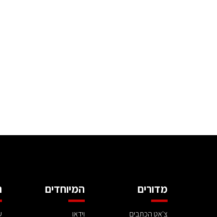
מדורים
המיוחדים
ה
צ'אט הכתבים
וידאו
ע