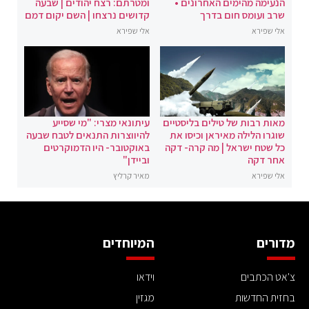
הנעימה מהימים האחרונים •
ומטרתם: רצח יהודים | שבעה
שרב ועומס חום בדרך
קדושים נרצחו | השם יקום דמם
אלי שפירא
אלי שפירא
מאות רבות של טילים בליסטיים
עיתונאי מצרי: "מי שסייע
שוגרו הלילה מאיראן וכיסו את
להיווצרות התנאים לטבח שבעה
כל שטח ישראל | מה קרה- דקה
באוקטובר- היו הדמוקרטים
אחר דקה
וביידן"
אלי שפירא
מאיר קרליץ
מדורים
המיוחדים
צ'אט הכתבים
וידאו
בחזית החדשות
מגזין