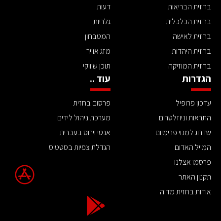
בחזית הבריאות
דעות
בחזית הכלכלית
גלריות
בחזית לאישה
המטבחון
בחזית היהדות
מזג אוויר
בחזית המוזיקה
תוכן שיווקי
הגדרות
עוד ..
עדכון פרופיל
פרסום בחזית
התראות וניוזלטרים
מערכת ניהול לידים
שדרוג למנוי פרימיום
אנטי וירוס בעברית
המייל האדום
הגדלת צפיות בסטטוס
פרסמו אצלנו
תקנון האתר
אודות בחזית מדיה