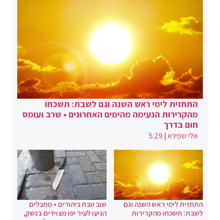
התחזית לימי ראש השנה וגם לשבת: תשכחו
מהקרירות הנעימה מהימים האחרונים • שרב ועומס
חום בדרך
אלי שפירא
|
5:29
התחזית לימי ראש השנה וגם
שוב טבח ביהודים • מחבלים
לשבת: תשכחו מהקרירות
הגיעו לעיר יפו מצוידים בנשק,