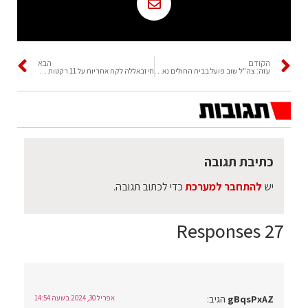
הקודם
הבא
עזה: צה"ל שוב פועל בבית החולים נאסר בחאן יונס
חיזבאללה לקח אחריות על 11 רקטות ששיגר היום
כתיבת תגובה
יש
להתחבר למערכת
כדי לכתוב תגובה.
27 Responses
gBqsPxAZ
הגיב:
אפריל 30, 2024 בשעה 14:54