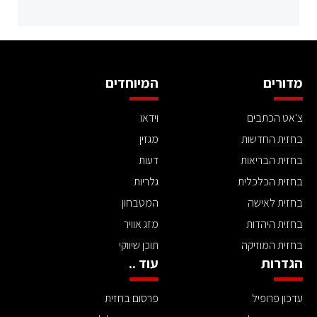
מדורים
המיוחדים
צ'אט הכתבים
וידאו
בחזית החדשות
מגזין
בחזית הבריאות
דעות
בחזית הכלכלית
גלריות
בחזית לאישה
המטבחון
בחזית היהדות
מזג אוויר
בחזית המוזיקה
תוכן שיווקי
הגדרות
עוד ..
עדכון פרופיל
פרסום בחזית