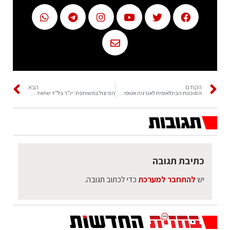
הקודם
הבא
הסוכנות הבינלאומית לאנרגיה אטומית: אחד מתוך ארבעת קווי החשמל שחיברו את הכור לרשת הארצית ויצאו מכלל פעולה, תוקן וחזר לספק זרם שמיועד לקירור של מערכות הכור
הפיצול במשותפת: יו"ר בל"ד שחאדה אומר, ״כנראה הייתה החלטה של חד"ש-תע"ל עם יאיר לפיד, לחסל את בל"ד״
כתיבת תגובה
יש
להתחבר למערכת
כדי לכתוב תגובה.