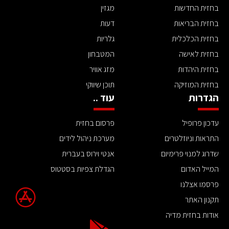
בחזית החדשות
מגזין
בחזית הבריאות
דעות
בחזית הכלכלית
גלריות
בחזית לאישה
המטבחון
בחזית היהדות
מזג אוויר
בחזית המוזיקה
תוכן שיווקי
הגדרות
עוד ..
עדכון פרופיל
פרסום בחזית
התראות וניוזלטרים
מערכת ניהול לידים
שדרוג למנוי פרימיום
אנטי וירוס בעברית
המייל האדום
הגדלת צפיות בסטטוס
פרסמו אצלנו
תקנון האתר
אודות בחזית מדיה