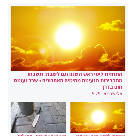
התחזית לימי ראש השנה וגם לשבת: תשכחו
מהקרירות הנעימה מהימים האחרונים • שרב ועומס
חום בדרך
אלי שפירא
|
5:29
התחזית לימי ראש השנה וגם
שוב טבח ביהודים • מחבלים