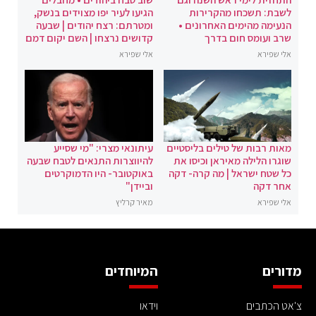
לשבת: תשכחו מהקרירות
הגיעו לעיר יפו מצוידים בנשק,
הנעימה מהימים האחרונים •
ומטרתם: רצח יהודים | שבעה
שרב ועומס חום בדרך
קדושים נרצחו | השם יקום דמם
אלי שפירא
אלי שפירא
מאות רבות של טילים בליסטיים
עיתונאי מצרי: "מי שסייע
שוגרו הלילה מאיראן וכיסו את
להיווצרות התנאים לטבח שבעה
כל שטח ישראל | מה קרה- דקה
באוקטובר- היו הדמוקרטים
אחר דקה
וביידן"
אלי שפירא
מאיר קרליץ
מדורים
המיוחדים
צ'אט הכתבים
וידאו