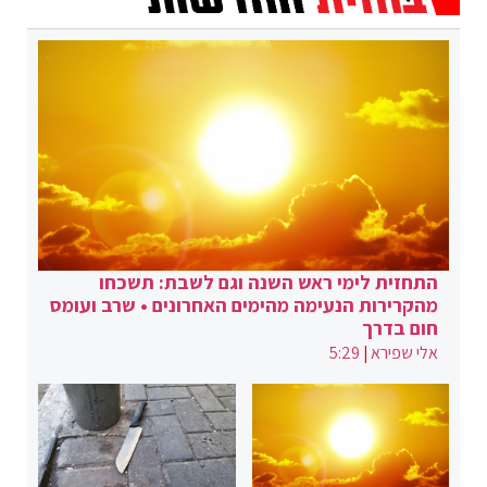
התחזית לימי ראש השנה וגם לשבת: תשכחו
מהקרירות הנעימה מהימים האחרונים • שרב ועומס
חום בדרך
אלי שפירא
|
5:29