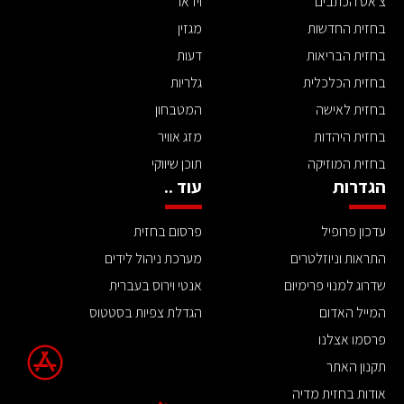
צ'אט הכתבים
וידאו
בחזית החדשות
מגזין
בחזית הבריאות
דעות
בחזית הכלכלית
גלריות
בחזית לאישה
המטבחון
בחזית היהדות
מזג אוויר
בחזית המוזיקה
תוכן שיווקי
הגדרות
עוד ..
עדכון פרופיל
פרסום בחזית
התראות וניוזלטרים
מערכת ניהול לידים
שדרוג למנוי פרימיום
אנטי וירוס בעברית
המייל האדום
הגדלת צפיות בסטטוס
פרסמו אצלנו
תקנון האתר
אודות בחזית מדיה