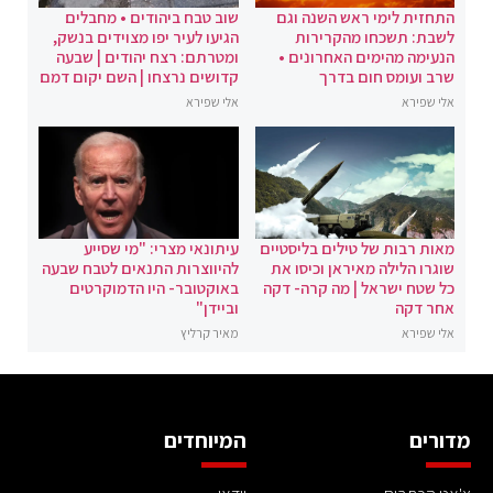
התחזית לימי ראש השנה וגם
שוב טבח ביהודים • מחבלים
לשבת: תשכחו מהקרירות
הגיעו לעיר יפו מצוידים בנשק,
הנעימה מהימים האחרונים •
ומטרתם: רצח יהודים | שבעה
שרב ועומס חום בדרך
קדושים נרצחו | השם יקום דמם
אלי שפירא
אלי שפירא
מאות רבות של טילים בליסטיים
עיתונאי מצרי: "מי שסייע
שוגרו הלילה מאיראן וכיסו את
להיווצרות התנאים לטבח שבעה
כל שטח ישראל | מה קרה- דקה
באוקטובר- היו הדמוקרטים
אחר דקה
וביידן"
אלי שפירא
מאיר קרליץ
מדורים
המיוחדים