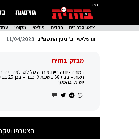
בס"ד
צ'אט הכתבים
חרדים
פוליטי
מקומי
עסקי
יום שלישי
כ' ניסן התשפ"ג
11/04/2023
מבזקן בחזית
יושתלו בהמשך
הצטרפו ועקב