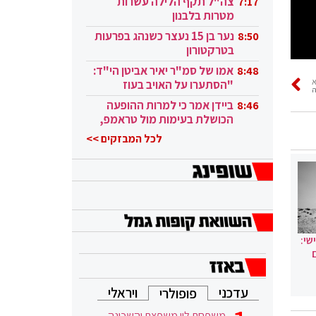
צה"ל תקף הלילה עשרות
7:17
מטרות בלבנון
נער בן 15 נעצר כשנהג בפרעות
8:50
בטרקטורון
אמו של סמ"ר יאיר אביטן הי"ד:
8:48
"הסתערו על האויב בעוז
ה
ובגבורה"
ביידן אמר כי למרות ההופעה
8:46
הכושלת בעימות מול טראמפ,
הוא ממשיך
לכל המבזקים >>
שי:
עדכני
ויראלי
פופולרי
משפחת לוי משפצת והשכונה