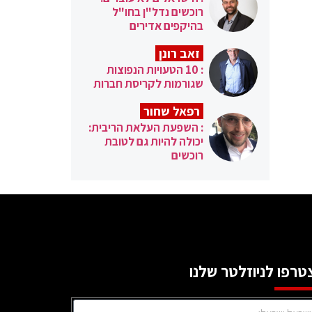
רוכשים נדל"ן בחו"ל
בהיקפים אדירים
זאב רונן
: 10 הטעויות הנפוצות
שגורמות לקריסת חברות
רפאל שחור
: השפעת העלאת הריבית:
יכולה להיות גם לטובת
רוכשים
טרפו לניוזלטר שלנו