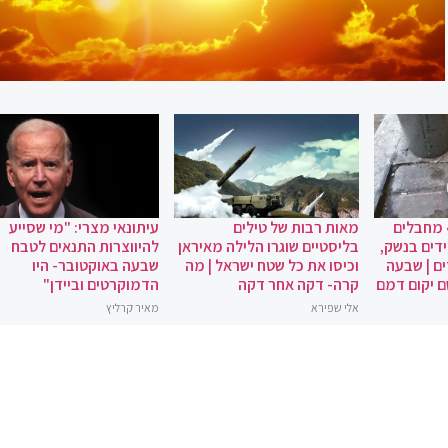
 מחבלים
מאות רבות של טילים
עיתונאי מצרי: "מי שסייע
ידים בנשק,
בליסטיים שוגרו הלילה מאיראן
להיווצרות התנאים לטבח
ם | שבעה
וכיסו את כל שטח ישראל | מה
שבעה באוקטובר- היו
ם יקום דמם
קרה- דקה אחר דקה
הדמוקרטים וביידן"
אלי שפירא
מאיר קרליץ