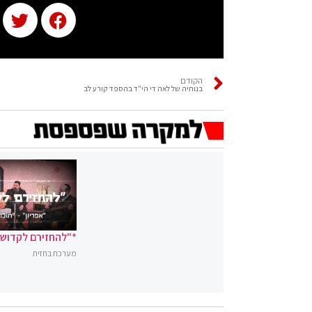
הקודם
בנותיה של לאה די הי"ד בהספד קורע לב
*"להחזירם לקדושה
מערכת בחזית