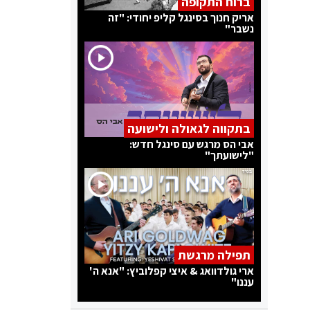
ברוח התקופה
אריק חנוך בסינגל קליפ יחודי: "זה
נשבר"
בתקווה לגאולה ולישועה
אבי הס מרגש עם סינגל חדש:
"לישועתך"
תפילה מרגשת
ארי גולדוואג & איצי קפלוביץ: "אנא ה'
עננו"