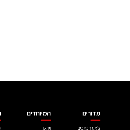
מדורים
המיוחדים
ה
צ'אט הכתבים
וידאו
ע