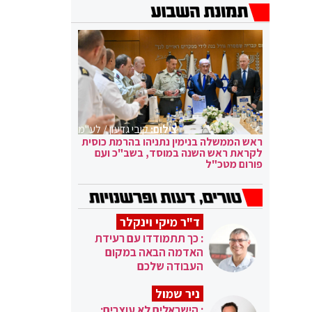
צילום:
קובי גדעון / לע"מ
ראש הממשלה בנימין נתניהו בהרמת כוסית
לקראת ראש השנה במוסד, בשב"כ ועם
פורום מטכ"ל
ד"ר מיקי וינקלר
: כך תתמודדו עם רעידת
האדמה הבאה במקום
העבודה שלכם
ניר שמול
: הישראלים לא עוצרים: