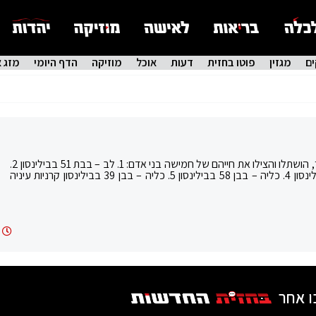
ם
מגזין
פוטו בחזית
דעות
אוכל
מוזיקה
הדף היומי
מזג א
במותה ציוותה חיים. איבריה של לוסי לאה די הי"ד, הושתלו והצילו את חייהם של חמישה בני אדם: 1. לב – בבת 51 בבילינסון 2.
ריאות – בבת 58 בשיבא 3. כבד – בבן 25 בבילינסון 4. כליה – בבן 58 בבילינסון 5. כליה – בבן 39 בבילינסון קרניות עיניה
ו אחר