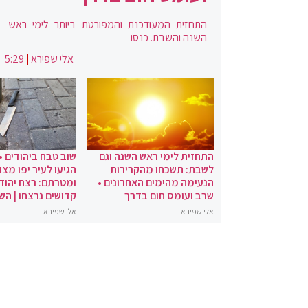
התחזית המעודכנת והמפורטת ביותר לימי ראש
השנה והשבת. כנסו
אלי שפירא
|
5:29
התחזית לימי ראש השנה וגם
שוב טבח ביהודים •
לשבת: תשכחו מהקרירות
הגיעו לעיר יפו מצו
הנעימה מהימים האחרונים •
ומטרתם: רצח יהודי
שרב ועומס חום בדרך
קדושים נרצחו | הש
אלי שפירא
אלי שפירא