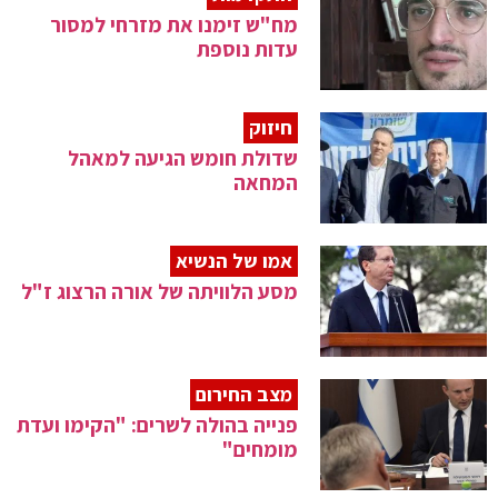
מח"ש זימנו את מזרחי למסור
עדות נוספת
חיזוק
שדולת חומש הגיעה למאהל
המחאה
אמו של הנשיא
מסע הלוויתה של אורה הרצוג ז"ל
מצב החירום
פנייה בהולה לשרים: "הקימו ועדת
מומחים"