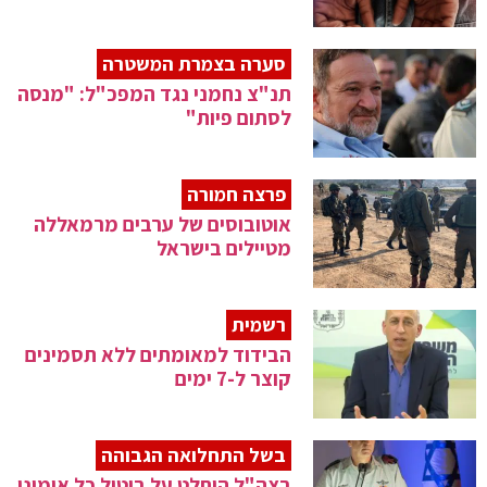
סערה בצמרת המשטרה
תנ"צ נחמני נגד המפכ"ל: "מנסה
לסתום פיות"
פרצה חמורה
אוטובוסים של ערבים מרמאללה
מטיילים בישראל
רשמית
הבידוד למאומתים ללא תסמינים
קוצר ל-7 ימים
בשל התחלואה הגבוהה
בצה"ל הוחלט על ביטול כל אימוני