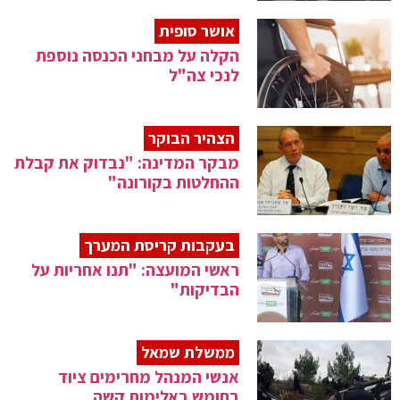
אושר סופית
הקלה על מבחני הכנסה נוספת
לנכי צה"ל
הצהיר הבוקר
מבקר המדינה: "נבדוק את קבלת
ההחלטות בקורונה"
בעקבות קריסת המערך
ראשי המועצה: "תנו אחריות על
הבדיקות"
ממשלת שמאל
אנשי המנהל מחרימים ציוד
בחומש באלימות קשה