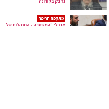
נדבק בקורונה
מתקפה חריפה
ארבל: "המשטרה – התנהלות של
ארגון פשיעה"
התפשטות התחלואה
בליצר מזהיר: "מיליונים יידבקו,
אלפים יאושפזו"
מצבו קל
שוחרר ממעצר ואיבד את הכרתו
"עברתי התעללות"
ללא נפגעים