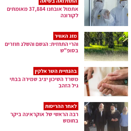
התחלואה בשיאה
אתמול אובחנו 37,884 מאומתים
לקורונה
מזג האוויר
והרי התחזית: הגשם והשלג חוזרים
בסופ"ש
בהנחיית השר אלקין
משרד השיכון יציב שמירה בבתי
גיל הזהב
לאחר ההריסות
רבה הראשי של אוקראינה ביקר
בחומש