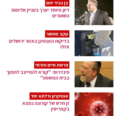
בן גביר יוזם
דיון מיוחד יערך בעניין אלימות
השוטרים
עקב מחסור
בדיקות האנטיגן באזור ירושלים
אזלו
פרשת חיים מזרחי
פינדרוס: "קורא להתייצב לתמוך
בבית המשפט"
אומיקרון ודלתא יחד
זן חדש של קורונה נמצא
בקפריסין