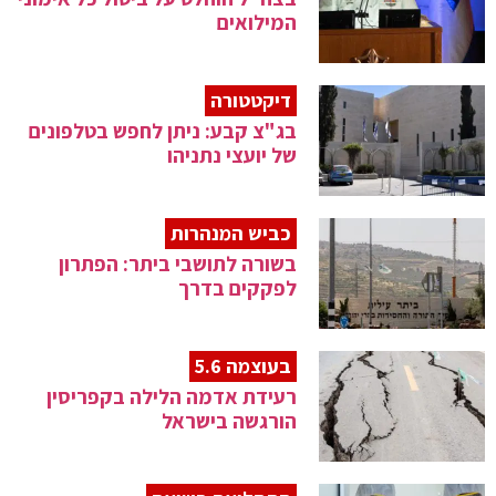
המילואים
דיקטטורה
בג"צ קבע: ניתן לחפש בטלפונים
של יועצי נתניהו
כביש המנהרות
בשורה לתושבי ביתר: הפתרון
לפקקים בדרך
בעוצמה 5.6
רעידת אדמה הלילה בקפריסין
הורגשה בישראל