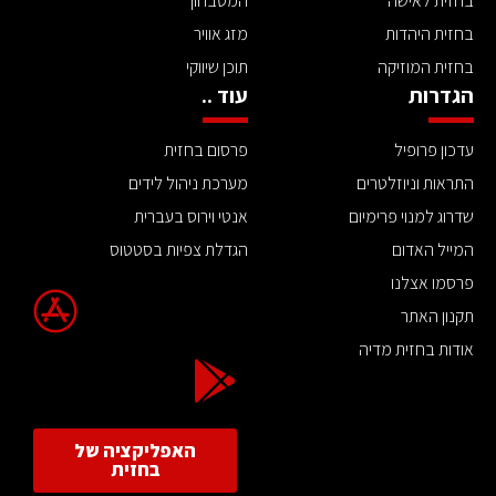
בחזית לאישה
המטבחון
בחזית היהדות
מזג אוויר
בחזית המוזיקה
תוכן שיווקי
הגדרות
עוד ..
עדכון פרופיל
פרסום בחזית
התראות וניוזלטרים
מערכת ניהול לידים
שדרוג למנוי פרימיום
אנטי וירוס בעברית
המייל האדום
הגדלת צפיות בסטטוס
פרסמו אצלנו
תקנון האתר
אודות בחזית מדיה
האפליקציה של
בחזית