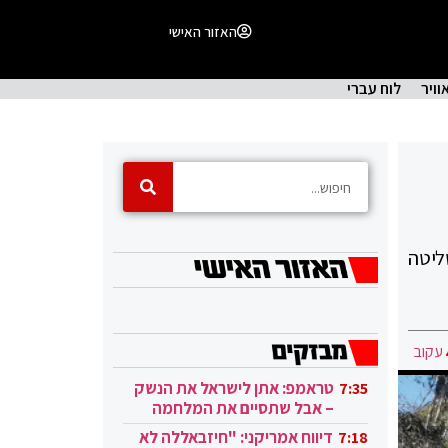
האזור האישי
וויר
לוח עברי
ליטה
עקוב
טראמפ: אתן לישראל את הנשק
7:35
– אבל שתסיים את המלחמה
בעזה
דיווח אמריקני: "חיזבאללה לא
7:18