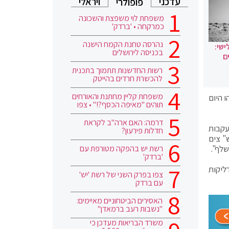
עדכני
ויראלי
פופולרי
משפחת לוי משפצת והשכונה
כמרקחה • 'ברדק'
נהרסה טחנת הקמח הישנה
ישי:
בכניסה לירושלים
ם
רשות החדשנות תתמוך בתכנית
להכשרת חרדים בהייטק
משפחת קליין מחתנת והאורחים
 היום
תוהים "מאיפה הכסף?!" • צפו
דרמה: האם ארה"ב לקראת
עקבות
חדלות פירעון?
" צים
רשת יש בהפקה מטורפת עם
'ברדק'
ליקות
צפו בפרק השני של רשת 'יש'
עם ברדק
האסירים הביטחוניים מאיימים:
"נשבות רעב ברמאדן"
משרד הבריאות מעדכן כי