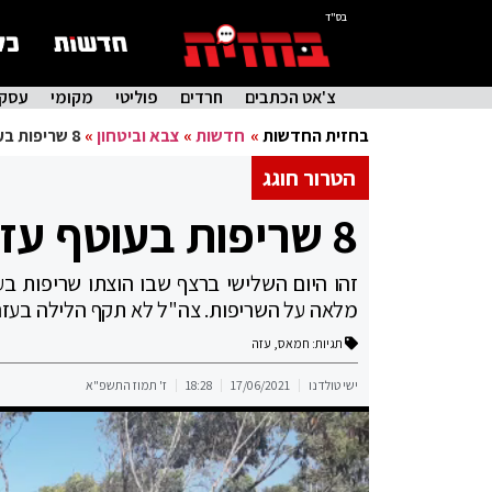
בס"ד
צ'אט הכתבים
חרדים
פוליטי
מקומי
עסקי
בחזית החדשות
»
חדשות
»
צבא וביטחון
»
8 שריפות בעוטף עזה כתוצאה מבלוני תבערה
הטרור חוגג
8 שריפות בעוטף עזה כתוצאה מבלוני תבערה
זהו היום השלישי ברצף שבו הוצתו שריפות ב
מלאה על השריפות. צה"ל לא תקף הלילה בעז
תגיות:
חמאס
,
עזה
ישי טולדנו
17/06/2021
18:28
ז' תמוז התשפ"א