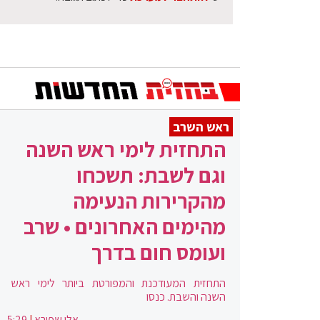
ראש השרב
התחזית לימי ראש השנה
וגם לשבת: תשכחו
מהקרירות הנעימה
מהימים האחרונים • שרב
ועומס חום בדרך
התחזית המעודכנת והמפורטת ביותר לימי ראש
השנה והשבת. כנסו
אלי שפירא
|
5:29