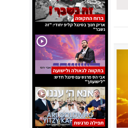
ברוח התקופה
אריק חנוך בסינגל קליפ יחודי: "זה
נשבר"
בתקווה לגאולה ולישועה
אבי הס מרגש עם סינגל חדש:
"לישועתך"
תפילה מרגשת