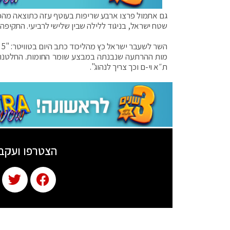
גם אתמול פרצו ארבע שריפות בעוטף עזה כתוצאה מהפ
שטח ישראל, בניגוד ללילה שבין שלישי לרביעי. התקיפה בלילה שבין שלישי 
ה
מות ההרתעה שנבנתה במבצע שומר החומות. החלטנו ש
ת״א וי-ם וכך צריך לנהוג".
הצטרפו ועקב