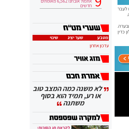
אתמול אובחנו 6,562 מאומתים
חדשים
 לעבר
ני תבערה.
 כדין
מטבע
שער יציג
שינוי
עדכון אחרון:
לא משנה כמה המצב טוב
או רע, תמיד הוא בסוף
משתנה
לקראת חג הסוכות: