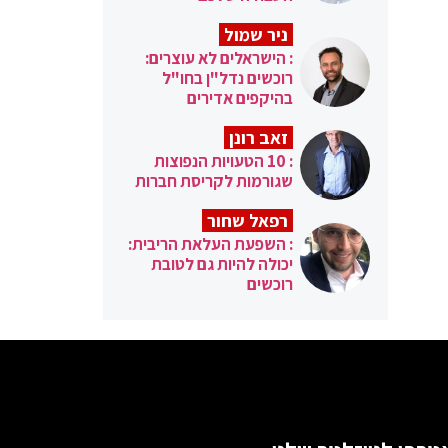
ניר שמול
: הישראלים לא עוצרים:
רוכשים נדל"ן בחו"ל
בהיקפים אדירים
זאב רונן
: 10 הטעויות הנפוצות
שגורמות לקריסת חברות
רפאל שחור
: השפעת העלאת הריבית:
יכולה להיות גם לטובת
רוכשים