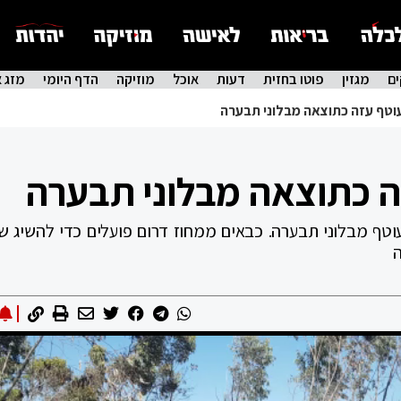
ם
מגזין
פוטו בחזית
דעות
אוכל
מוזיקה
הדף היומי
מזג א
עוטף מבלוני תבערה. כבאים ממחוז דרום פועלים כדי להשיג ש
ה