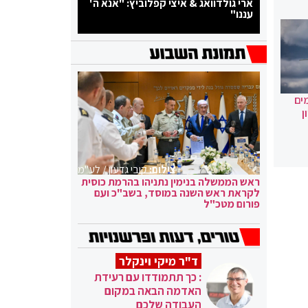
ארי גולדוואג & איצי קפלוביץ: "אנא ה'
עננו"
ים
ן
צילום:
קובי גדעון / לע"מ
ראש הממשלה בנימין נתניהו בהרמת כוסית
לקראת ראש השנה במוסד, בשב"כ ועם
פורום מטכ"ל
ד"ר מיקי וינקלר
: כך תתמודדו עם רעידת
האדמה הבאה במקום
העבודה שלכם