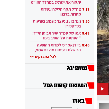
יתקוף את ישראל במהלך המו"מ
בקטאר"
צה"ל תקף הלילה עשרות
7:17
מטרות בלבנון
נער בן 15 נעצר כשנהג בפרעות
8:50
בטרקטורון
אמו של סמ"ר יאיר אביטן הי"ד:
8:48
"הסתערו על האויב בעוז
ובגבורה"
ביידן אמר כי למרות ההופעה
8:46
הכושלת בעימות מול טראמפ,
הוא ממשיך
לכל המבזקים >>