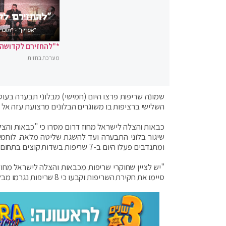
*"להחזירם לקדושה"
מערכת בחזית
שמונה שריפות פרצו היום (חמישי) מבלוני תבערה בעוטף
השלישי ברציפות בו משוגרים הבלונים מרצועת עזה אל 
כבאות והצלה לישראל מחוז דרום מסרו כי "כבאות והצל
שיגור בלוני התבערה ועד להשגת שליטה מלאה. לוחמי 
ומתנדבים פעלו היום ב-7 שריפות בשדות קוצים בתחום מועצה אזורית אשכול ושריפה אחת בתחום מועצה אזורית שער הנגב בשדה שלף".
"יש לציין שחוקרי שריפות מכבאות והצלה לישראל מחוז 
סיימו את חקירת השריפות וקבעו כי 8 שריפות נגרמו מבלוני תבערה.