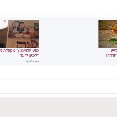
ייע
מוטי שטיינמץ ומקהלת נ
וחרדה?
"למען ידעו"
ישראל מונק