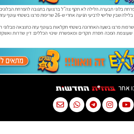
רחת בלוני תבערה. הלילה לא תקף צה"ל ברצועה בתגובה להפרחת הבלונים
לרביעי הגיעה אחרי ש-26 שריפות פרצו בשטחי עוטף עזה.
שר לשעבר ישראל כץ מהליכוד כתב היום בטוויטר: "‏5 שרפות פרצו בשעה האחרונה בשטחי חקלאות בעוטף עזה כתוצאה מבלו
עוצמת המכה חסרת תקדים ומאפשרת שינוי הכללים: דין שדרות ואשקלון
ו אחר