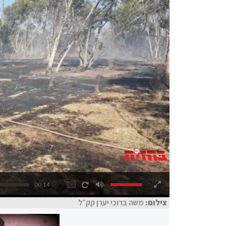
00:14
צילום:
משה ברוכי יערן קק״ל