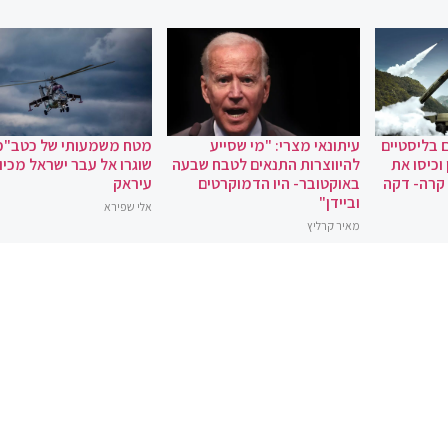
 בליסטיים
עיתונאי מצרי: "מי שסייע
מטח משמעותי של כטב"מ
וכיסו את
להיווצרות התנאים לטבח שבעה
שוגרו אל עבר ישראל מכיוו
 קרה- דקה
באוקטובר- היו הדמוקרטים
עיראק
וביידן"
אלי שפירא
מאיר קרליץ