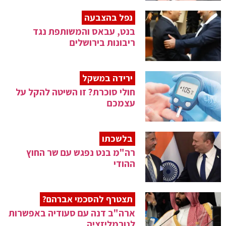
נפל בהצבעה
בנט, עבאס והמשותפת נגד
ריבונות בירושלים
ירידה במשקל
חולי סוכרת? זו השיטה להקל על
עצמכם
בלשכתו
רה"מ בנט נפגש עם שר החוץ
ההודי
תצטרף להסכמי אברהם?
ארה"ב דנה עם סעודיה באפשרות
לנורמליזציה