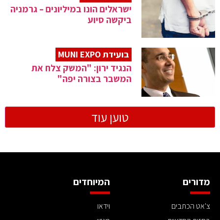
ישראלים הונו במיליונים – גרמניה
ביקשה סיוע
בועידת MUNI EXPO
הנגיד ירון: "המשק צלח את
המשבר בצורה יפה"
טוען עוד
מדורים
המיוחדים
צ'אט הכתבים
וידאו