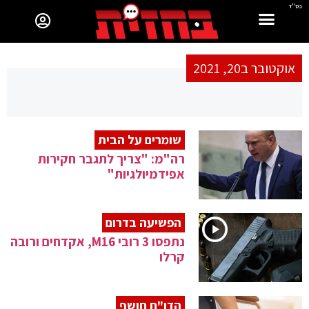
בס"ד
אוקטובר ב20, 2021
שומרים על הבית
רה"מ: "צריך לתגבר חקירות
אפידמיולגיות"
הפשיעה בדרום
נתפסו 3 רובי M16, אקדחים ורובה
קרלו
הדו"ח חושף