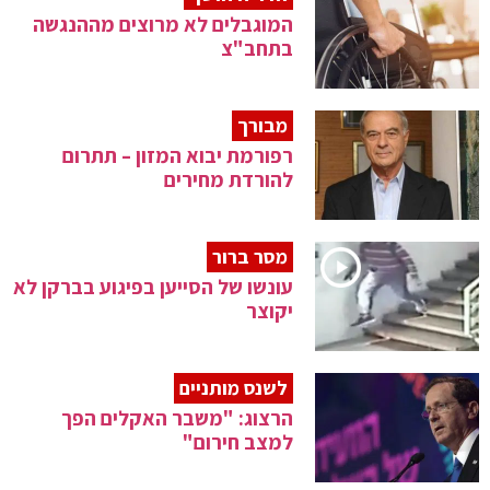
המוגבלים לא מרוצים מההנגשה
בתחב"צ
מבורך
רפורמת יבוא המזון – תתרום
להורדת מחירים
מסר ברור
עונשו של הסייען בפיגוע בברקן לא
יקוצר
לשנס מותניים
הרצוג: "משבר האקלים הפך
למצב חירום"