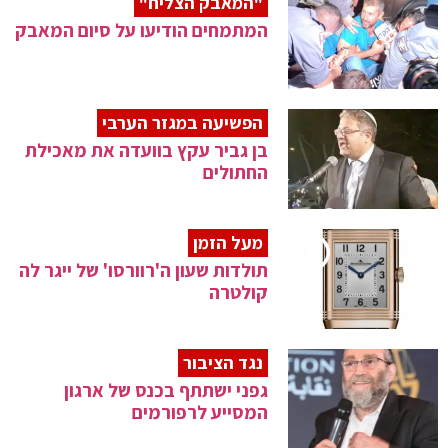
"המאבק הצליח"
המתמחים הודיעו על סיום המאבק
הפשיעה במגזר הערבי
בן גביר עקץ בוועדה את מאכילת
החתולים
מעל הזמן
תולדות שעון ה'רוורסו' של ייגר לה
קולטרה
נגד הציבור
גפני ישתתף בכנס של ארגון
המסייע לרפורמים