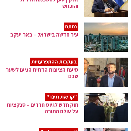
והוכחש
נחתם
עיר חדשה בישראל – באר יעקב
בעקבות ההתפרעויות
סיעת הציונות הדתית הגיעו לשער
שכם
"קריאת תיגר"
חוק חדש לגיוס חרדים – סנקציות
על עולם התורה