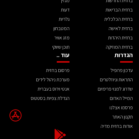
בחזית החדשות
מגזין
בחזית הבריאות
דעות
בחזית הכלכלית
גלריות
בחזית לאישה
המטבחון
בחזית היהדות
מזג אוויר
בחזית המוזיקה
תוכן שיווקי
הגדרות
עוד ..
עדכון פרופיל
פרסום בחזית
התראות וניוזלטרים
מערכת ניהול לידים
שדרוג למנוי פרימיום
אנטי וירוס בעברית
המייל האדום
הגדלת צפיות בסטטוס
פרסמו אצלנו
תקנון האתר
אודות בחזית מדיה