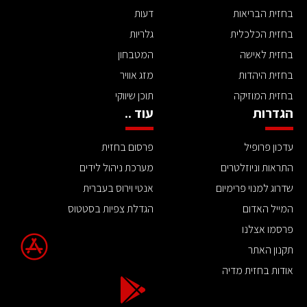
בחזית הבריאות
דעות
בחזית הכלכלית
גלריות
בחזית לאישה
המטבחון
בחזית היהדות
מזג אוויר
בחזית המוזיקה
תוכן שיווקי
הגדרות
עוד ..
עדכון פרופיל
פרסום בחזית
התראות וניוזלטרים
מערכת ניהול לידים
שדרוג למנוי פרימיום
אנטי וירוס בעברית
המייל האדום
הגדלת צפיות בסטטוס
פרסמו אצלנו
תקנון האתר
אודות בחזית מדיה