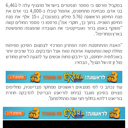
במקביל פורסם כי מספר הנפטרים בישראל מהנגיף עלה ל-6,461
בני אדם. מבחינת מתחסנים, אתמול קיבלו כ-4,000 בני אדם את
מנת החיסון הראשונה (5.76 מיליון במצטבר), ו-15 אלף את מנת
החיסון השנייה. בתוך כך, חוקרי אמ"ן פרסמו כי מספר החולים קשה
"משקף באופן ברור ואובייקטיבי את העובדה שהמגפה מתפשטת
בארץ ומחריפה".
"האצת ההתחסנות הינה הפתרון המרכזי לצמצום הסיכון מפיתוח
מחלה קשה ומתופעות ארוכות טווח אצל הנדבקים. ככל שרבים יותר
באוכלוסיה יתחסנו, כך יידבקו פחות אנשים עד להגעה לאיזון מחודש
מול זן זה של הנגיף", הבהירו.
עוד נכתב כי לפי ממצאים ראשוניים ממחקר מבריטניה, מחלימים
מצויים בסיכון מוגבר (ביחס לוריאנט הבריטי) להדבקה חוזרת
בוריאנט דלתא בחלוף חצי שנה מהחלמתם".