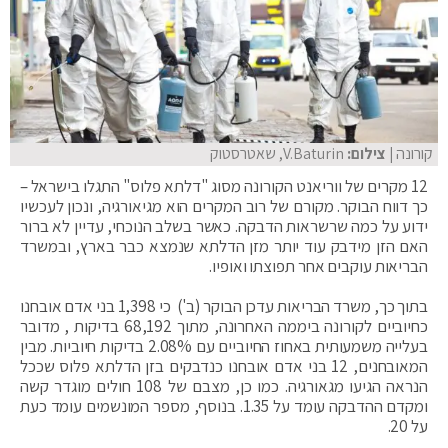
קורונה
| צילום:
V.Baturin, שאטרסטוק
12 מקרים של ווריאנט הקורונה מסוג "דלתא פלוס" התגלו בישראל –
כך דווח הבוקר. מקורם של רוב המקרים הוא מגיאורגיה, ונכון לעכשיו
ידוע על כמה שרשראות הדבקה. כאשר בשלב הנוכחי, עדיין לא ברור
האם הזן מידבק עוד יותר מזן הדלתא שנמצא כבר בארץ, ובמשרד
הבריאות עוקבים אחר תפוצתו ואופיו.
בתוך כך, משרד הבריאות עדכן הבוקר (ב') כי 1,398 בני אדם אובחנו
כחיוביים לקורונה ביממה האחרונה, מתוך 68,192 בדיקות , מדובר
בעלייה משמעותית באחוז החיוביים עם 2.08% בדיקות חיוביות. מבין
המאובחנים, 12 בני אדם אובחנו כנדבקים בזן הדלתא פלוס שככל
הנראה הגיעו מגאורגיה. כמו כן, מצבם של 108 חולים מוגדר קשה
ומקדם ההדבקה עומד על 1.35. בנוסף, מספר המונשמים עומד כעת
על 20.