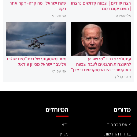
רצח יהודים | שבעה קדושים נרצחו
שטח ישראל | מה קרה- דקה אחר
| השם יקום דמם
דקה
אלי שפירא
אלי שפירא
עיתונאי מצרי: "מי שסייע
מטח משמעותי של כטב"מים שוגרו
להיווצרות התנאים לטבח שבעה
אל עבר ישראל מכיוון עיראק
באוקטובר- היו הדמוקרטים וביידן"
אלי שפירא
מאיר קרליץ
מדורים
המיוחדים
צ'אט הכתבים
וידאו
בחזית החדשות
מגזין