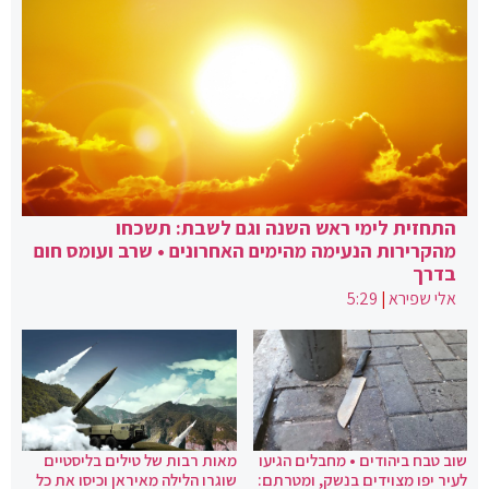
התחזית לימי ראש השנה וגם לשבת: תשכחו
מהקרירות הנעימה מהימים האחרונים • שרב ועומס חום
בדרך
אלי שפירא
|
5:29
שוב טבח ביהודים • מחבלים הגיעו
מאות רבות של טילים בליסטיים
לעיר יפו מצוידים בנשק, ומטרתם:
שוגרו הלילה מאיראן וכיסו את כל