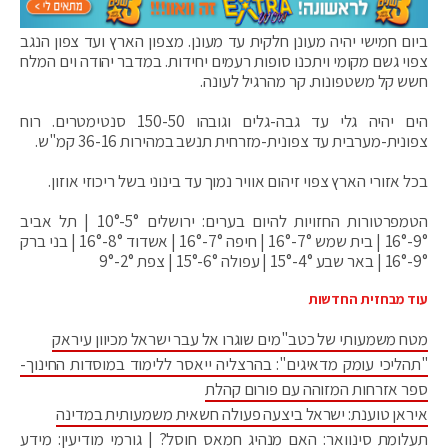
ביום חמישי יהיה מעונן חלקית עד מעונן. מצפון הארץ ועד צפון הנגב
צפוי גשם מקומי ויתכנו סופות רעמים יחידות. במדבר יהודה וים המלח
חשש קל משטפונות. קר מהרגיל לעונה.
הים יהיה גלי עד גבה-גלים וגובהו 150-50 סנטימטרים. רוח
צפונית-מערבית עד צפונית-מזרחית תנשב במהירות 36-16 קמ"ש.
בכל אזורי הארץ צפוי זיהום אוויר נמוך עד בינוני בשל ריכוזי אוזון.
הטמפרטורות החזויות להיום בערים: ירושלים 5°-10° | תל אביב
9°-16° | בית שמש 7°-16° | חיפה 7°-16° | אשדוד 8°-16° | בני ברק
9°-16° | באר שבע 4°-15° | עפולה 6°-15° | צפת 2°-9°
עוד מבחזית החדשות
מטח משמעותי של כטב"מים שוגרו אל עבר ישראל מכיוון עיראק
"תהליכי עומק מדאיגים": בהרצליה ייאסר ללימוד במוסדות החינוך-
ספר אזרחות המזוהה עם פורום קהלת
איראן טוענת: ישראל ביצעה פעולה חשאית משמעותית במדינה
תעלומת סינוואר: האם מנהיג חמאס חוסל? | גורמי מודיעין: מידע