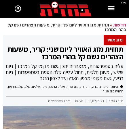
בס"ד
חדשות
»
תחזית מזג האוויר ליום שני: קריר, משעות הצהרים גשם קל
בהרי המרכז
מזג אוויר
תחזית מזג האוויר ליום שני: קריר, משעות
הצהרים גשם קל בהרי המרכז
עליה בטמפרטורות, מהצהרים יתכן גשם מקומי קל במרכז | ביום
שלישי, מעונן חלקית, תחול עלייה קלה נוספת בטמפטורות | ביום
רביעי, גשם מקומי מצפון הארץ ועד לצפון הנגב
תגיות:
הסופה ברברה
,
התחזית
,
מזג אוויר
,
מכ"ם הגשם
,
סופת שלגים
,
שלג
,
שלג בחרמון
,
תחזית מזג אוויר
חיים גוטליב
13/02/2023
06:20
כ"ב שבט התשפ"ג