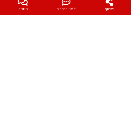
שיתוף
צ'אט הכתבים
תגובות
כתיבת תגובה
יש
להתחבר למערכת
כדי לכתוב תגובה.