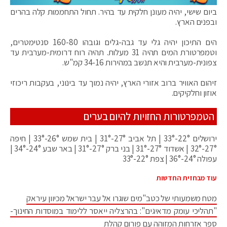
ביום שישי, יהיה מעונן חלקית עד בהיר. תחול התחממות קלה בהרים
ובפנים הארץ.
הים התיכון יהיה גלי עד גבה-גלים וגובהו 160-80 סנטימטרים,
וטמפרטורת המים תהיה 31 מעלות. תהיה רוח דרומית-מערבית עד
צפונית-מערבית והיא תנשב במהירות 34-16 קמ"ש.
זיהום האוויר ברוב אזורי הארץ, יהיה נמוך עד בינוני, בעקבות ריכוזי
אוזון וחלקיקים.
הטמפרטורות החזויות להיום בערים
ירושלים 22°-33° | תל אביב 27°-31° | בית שמש 26°-33° | חיפה
27°-32° | אשדוד 27°-31° | בני ברק 27°-31° | באר שבע 24°-34° |
עפולה 24°-36° | צפת 22°-33°
עוד מבחזית החדשות
מטח משמעותי של כטב"מים שוגרו אל עבר ישראל מכיוון עיראק
"תהליכי עומק מדאיגים": בהרצליה ייאסר ללימוד במוסדות החינוך-
ספר אזרחות המזוהה עם פורום קהלת