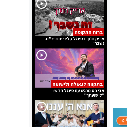
ברוח התקופה
אריק חנוך בסינגל קליפ יחודי: "זה
נשבר"
בתקווה לגאולה ולישועה
אבי הס מרגש עם סינגל חדש:
"לישועתך"