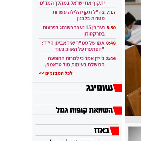
יתקוף את ישראל במהלך המו"מ
בקטאר"
צה"ל תקף הלילה עשרות
7:17
מטרות בלבנון
נער בן 15 נעצר כשנהג בפרעות
8:50
בטרקטורון
אמו של סמ"ר יאיר אביטן הי"ד:
8:48
"הסתערו על האויב בעוז
ובגבורה"
ביידן אמר כי למרות ההופעה
8:46
הכושלת בעימות מול טראמפ,
הוא ממשיך
לכל המבזקים >>