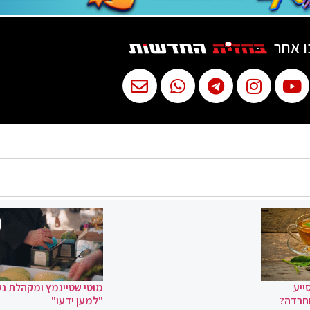
ו אחר
ייע
מוטי שטיינמץ ומקהלת נ
וחרדה?
"למען ידעו"