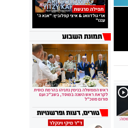
תפילה מרגשת
ארי גולדוואג & איצי קפלוביץ: "אנא ה'
עננו"
צילום:
קובי גדעון / לע"מ
ראש הממשלה בנימין נתניהו בהרמת כוסית
לקראת ראש השנה במוסד, בשב"כ ועם
פורום מטכ"ל
שמה:
ד"ר מיקי וינקלר