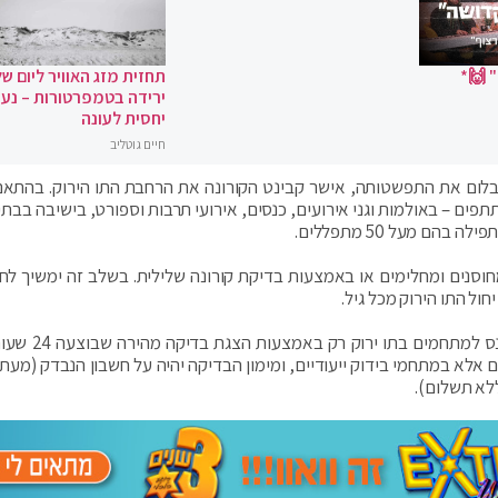
 🙌*
תחזית מזג האוויר ליום של
ירידה בטמפרטורות – נעי
יחסית לעונה
חיים גוטליב
לום את התפשטותה, אישר קבינט הקורונה את הרחבת התו הירוק. בהתאם
תפים – באולמות וגני אירועים, כנסים, אירועי תרבות וספורט, בישיבה בבתי
הם מעל 50 מתפללים.
סנים ומחלימים או באמצעות בדיקת קורונה שלילית. בשלב זה ימשיך לחו
החל מיום ראשון הקרוב אדם שלא התחסן יורשה להיכנס
ם אלא במתחמי בידוק ייעודיים, ומימון הבדיקה יהיה על חשבון הנבדק (מעת 