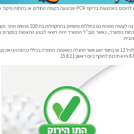
התו השמח נותר בתוקף, ללא שינוי במתווה (ילדים יוכלו להיכנס באמצעות בדיקת PCR שבוצעה בקופת החולים או בתח
מיום ראשון 8.8.21, יכנסו לתוקף גם ההנחיות הבאות: חובה לעטות מסכות גם בחללים פתוחים בהת
י הממשלה למתכונת עבודה בהיקף של 50% נוכחות במשרד, כאשר מנכ"ל המשרד יהיה רשאי לבצע התאמות במקרים
הבית.
חובת בידוד למבוגר מחוסן שמטפל בקטין שגילו מתחת לגיל 12 או בחסר ישע אשר התגלה כמאומת. החמרה בכללי כניסה ויציא