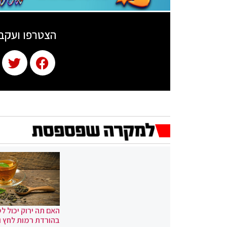
הצטרפו ועקב
האם תה ירוק יכול לס
בהורדת רמות לחץ 