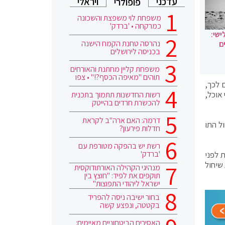
עדכני
ויראלי
פופולרי
משפחת לוי משפצת והשכונה
כמרקחה • 'ברדק'
ישי:
נהרסה טחנת הקמח הישנה
ם
בכניסה לירושלים
משפחת קליין מחתנת והאורחים
תוהים "מאיפה הכסף?!" • צפו
 לכך,
 אוכל,
רשות החדשנות תתמוך בתכנית
להכשרת חרדים בהייטק
דרמה: האם ארה"ב לקראת
ל התו
חדלות פירעון?
רשת יש בהפקה מטורפת עם
'ברדק'
 למתחמים בתו ירוק רק באמצעות הצגת בדיקה מהירה שבוצעה 24 שעות לפני
שיחול
מנהיגי הקהילה האורתודוקסית
תוקפים את לפיד: "חוצץ בין
ישראל ליהודי התפוצות"
בחור ישיבה ניסה להפריד
בקטטה, ונפצע קשה
האסירים הביטחוניים מאיימים: