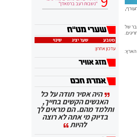
"נשבות רעב ברמאדן"
נת פיקוד העורף,
קהלות בת 100 אנשים ויותר. מעבר של
 חריגים.
מטבע
שער יציג
שינוי
עדכון אחרון:
ה מן הארץ:
היה אסיר תודה על כל
האנשים הקשים בחייך,
ותלמד מהם. הם מראים לך
בדיוק מי אתה לא רוצה
להיות