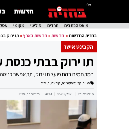
בס"ד
צ'אט הכתבים
חרדים
פוליטי
מקומי
עסקי
בחזית החדשות
»
חדשות
»
חדשות בארץ
»
תו ירוק בבתי כ
הקבינט אישר
תו ירוק בבתי כנסת עם מעל 
במתחמים בהם פועל תו ירוק, תתאפשר כניסה 
תגיות:
קבינט הקורונה
,
קורונה
,
תו ירוק
משה שפירא
05/08/2021
20:14
כ"ז אב התשפ"א