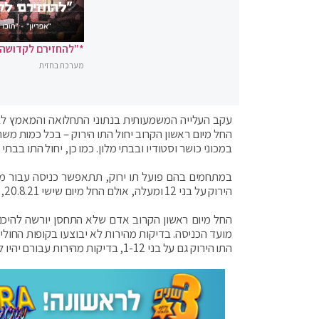
*"להחזירם לקדושה"
מערכת בחזית
עקב העלייה המשמעותית בנתוני התחלואה והמאמץ לב
החל מיום ראשון הקרוב יחול התו הירוק – בכל כמות משת
במכוני כושר וסטודיו ובבתי מלון. כמו כן, יחול התו בבתי תפילה ב
במתחמים בהם פועל תו ירוק, תתאפשר כניסה עבור מחו
הירוק על בני 12 ומעלה, אולם החל מיום שישי 20.8.21, יחול התו הירוק מכל גיל.
מועד הכניסה. בדיקות מהירות לא יבוצעו בקופות החולי
התו הירוק גם על בני 1-12, בדיקות מהירות עבורם יהיו ללא תשלום).