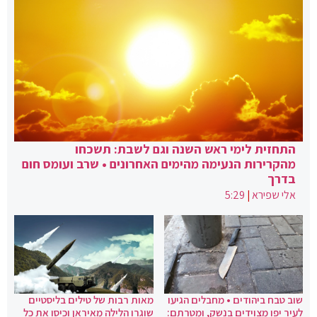
התחזית לימי ראש השנה וגם לשבת: תשכחו
מהקרירות הנעימה מהימים האחרונים • שרב ועומס חום
בדרך
אלי שפירא
|
5:29
שוב טבח ביהודים • מחבלים הגיעו
מאות רבות של טילים בליסטיים
לעיר יפו מצוידים בנשק, ומטרתם:
שוגרו הלילה מאיראן וכיסו את כל