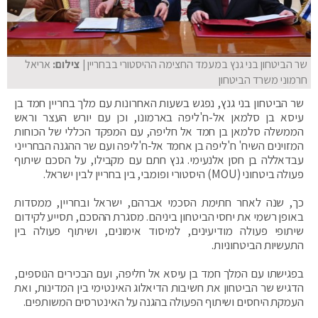
שר הביטחון בני גנץ במעמד החצימה ההיסטורי בבחריין
| צילום:
אריאל
חרמוני משרד הביטחון
שר הביטחון בני גנץ, נפגש בשעות האחרונות עם מלך בחריין חמד בן
עיסא בן סלמאן אל-ח'ליפה בארמונו, וכן עם יורש העצר וראש
הממשלה סלמאן בן חמד אל חליפה, עם המפקד הכללי של הכוחות
המזוינים השיח' ח'ליפה בן אחמד אל-ח'ליפה ועם שר ההגנה הבחרייני
עבדאללה בן חסן אלנעימי. גנץ חתם עם מקבילו, על הסכם שיתוף
פעולה ביטחוני (MOU) היסטורי ופומבי, בין בחריין לבין ישראל.
כך, שנה לאחר חתימת הסכמי אברהם, ישראל ובחריין, ממסדות
באופן רשמי את יחסי הביטחון ביניהם. מסגרת ההסכם, תסייע לקידום
שיתופי פעולה מודיעינים, למיסוד אימונים, ושיתוף פעולה בין
התעשיות הביטחוניות.
בפגישתו עם המלך חמד בן עיסא אל חליפה, ועם הבכירים הנוספים,
הדגיש שר הביטחון את חשיבות הדיאלוג האינטימי בין המדינות, ואת
העמקת היחסים ושיתוף הפעולה בהגנה על האינטרסים המשותפים.