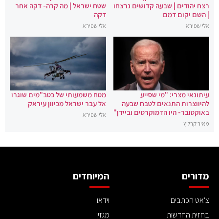
רצח יהודים | שבעה קדושים נרצחו
שטח ישראל | מה קרה- דקה אחר
| השם יקום דמם
דקה
אלי שפירא
אלי שפירא
עיתונאי מצרי: "מי שסייע
מטח משמעותי של כטב"מים שוגרו
להיווצרות התנאים לטבח שבעה
אל עבר ישראל מכיוון עיראק
באוקטובר- היו הדמוקרטים וביידן"
אלי שפירא
מאיר קרליץ
מדורים
המיוחדים
צ'אט הכתבים
וידאו
בחזית החדשות
מגזין