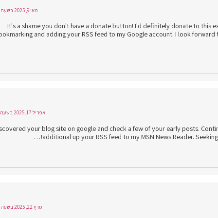
מאי 9, 2025 בשעה 13:29
It's a shame you don't have a donate button! I'd definitely donate to this exc
ookmarking and adding your RSS feed to my Google account. I look forward to 
אפריל 17, 2025 בשעה 10:44
iscovered your blog site on google and check a few of your early posts. Conti
additional up your RSS feed to my MSN News Reader. Seeking f
מרץ 22, 2025 בשעה 21:09