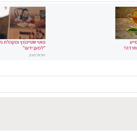
ייע
מוטי שטיינמץ ומקהלת נ
וחרדה?
"למען ידעו"
ישראל מונק