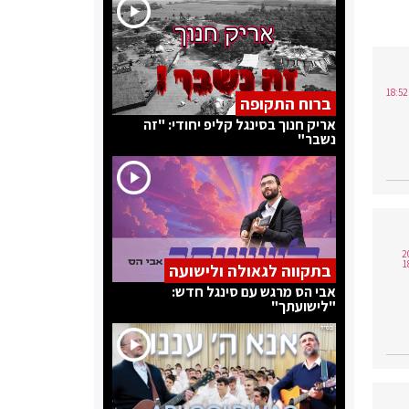
ברוח התקופה
אריק חנוך בסינגל קליפ יחודי: "זה
נשבר"
2025
בתקווה לגאולה ולישועה
אבי הס מרגש עם סינגל חדש:
"לישועתך"