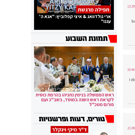
תפילה מרגשת
ארי גולדוואג & איצי קפלוביץ: "אנא ה'
עננו"
b
I d
צילום:
קובי גדעון / לע"מ
ראש הממשלה בנימין נתניהו בהרמת כוסית
לקראת ראש השנה במוסד, בשב"כ ועם
פורום מטכ"ל
ד"ר מיקי וינקלר