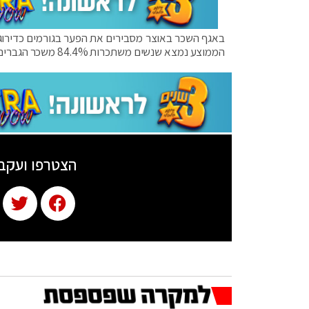
באגף השכר באוצר מסבירים את הפער בגורמים כדירוג ה
הממוצע נמצא שנשים משתכרות 84.4% משכר הגברים, פער של 2,085 שקל.
הצטרפו ועקב