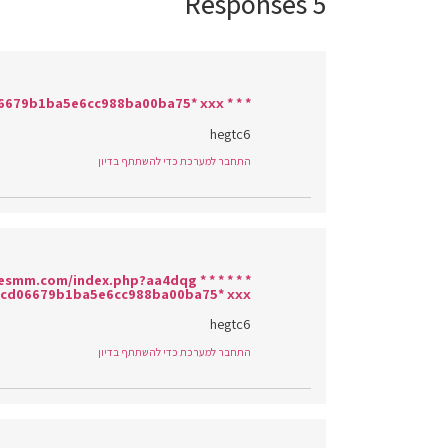
5 Responses
* * * Claim Free iPhone 16 * * * hs=9caaccd06679b1ba5e6cc988ba00ba75* ххх*
hegtc6
התחבר למערכת כדי להשתתף בדיון
ionesmm.com/index.php?aa4dqg * * *
cd06679b1ba5e6cc988ba00ba75* ххх*
hegtc6
התחבר למערכת כדי להשתתף בדיון