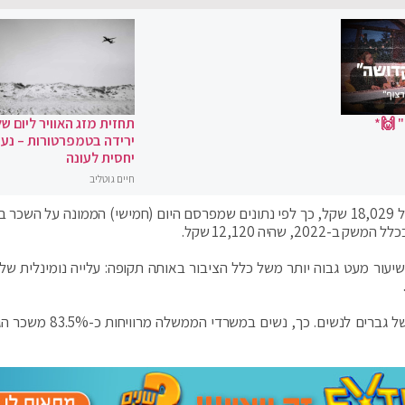
 🙌*
תחזית מזג האוויר ליום של
ירידה בטמפרטורות – נעי
יחסית לעונה
חיים גוטליב
השכר הממוצע במשרדי הממשלה בשנת 2022 עמד על 18,029 שקל, כך לפי נתונים שמפרסם היום (חמישי) הממונה על 
נתוני האוצר מצביעים גם על פער בין השכר הממוצע של גברים לנשים. כך, נ