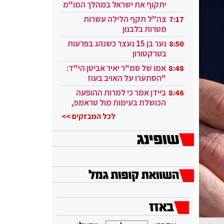
יתקוף את ישראל במהלך המו"מ
בקטאר"
צה"ל תקף הלילה עשרות
7:17
מטרות בלבנון
נער בן 15 נעצר כשנהג בפרעות
8:50
בטרקטורון
אמו של סמ"ר יאיר אביטן הי"ד:
8:48
"הסתערו על האויב בעוז
ובגבורה"
ביידן אמר כי למרות ההופעה
8:46
הכושלת בעימות מול טראמפ,
הוא ממשיך
לכל המבזקים >>