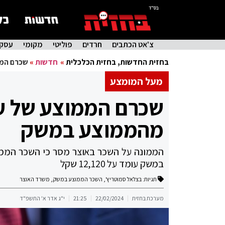
בס"ד
צ'אט הכתבים
חרדים
פוליטי
מקומי
עסקי
בחזית החדשות
,
בחזית הכלכלית
»
חדשות
»
שכרם הממוצע ש
מעל המומצע
מהממוצע במשק
במשק עומד על 12,120 שקל
תגיות:
בצלאל סמוטריץ'
,
השכר הממוצע במשק
,
משרד האוצר
מערכת בחזית
22/02/2024
21:25
י"ג אדר א' התשפ"ד