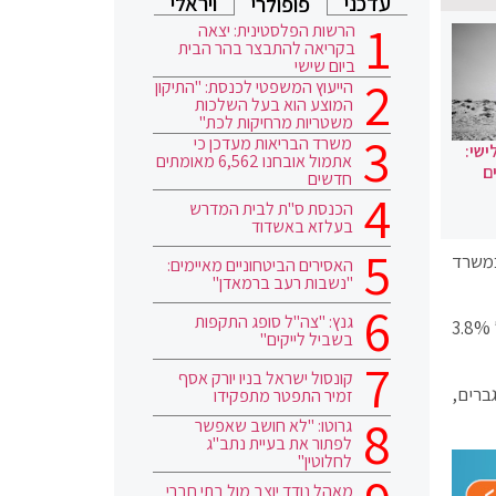
עדכני
ויראלי
פופולרי
הרשות הפלסטינית: יצאה
בקריאה להתבצר בהר הבית
ביום שישי
הייעוץ המשפטי לכנסת: "התיקון
המוצע הוא בעל השלכות
משטריות מרחיקות לכת"
משרד הבריאות מעדכן כי
ישי:
אתמול אובחנו 6,562 מאומתים
ם
חדשים
הכנסת ס"ת לבית המדרש
בעלזא באשדוד
השכר במשרד
האסירים הביטחוניים מאיימים:
"נשבות רעב ברמאדן"
גנץ: "צה"ל סופג התקפות
השכר הממוצע של עובדי משרדי הממשלה אף עלה בשיעור מעט גבוה יותר משל כלל הציבור באותה תקופה: עלייה נומינלית של 3.8%
בשביל לייקים"
קונסול ישראל בניו יורק אסף
שים במשרדי הממשלה מרוויחות כ-83.5% משכר הגברים,
זמיר התפטר מתפקידו
גרוטו: "לא חושב שאפשר
לפתור את בעיית נתב"ג
לחלוטין"
מאהל נודד יוצב מול בתי חברי