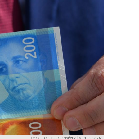
השטר החדש
| צילום:
דוברות בנק ישראל