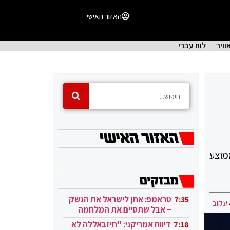
האזור האישי
וויר
לוח עברי
18, שקל • השכר הממוצע
טראמפ: אתן לישראל את הנשק
7:35
עקוב
– אבל שתסיים את המלחמה
בעזה
דיווח אמריקני: "חיזבאללה לא
7:18