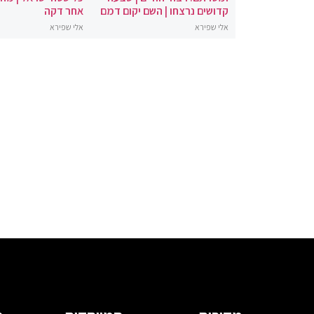
קדושים נרצחו | השם יקום דמם
אחר דקה
אלי שפירא
אלי שפירא