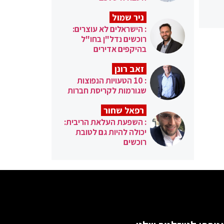
ניר שמול
: הישראלים לא עוצרים:
רוכשים נדל"ן בחו"ל
בהיקפים אדירים
זאב רונן
: 10 הטעויות הנפוצות
שגורמות לקריסת חברות
רפאל שחור
: השפעת העלאת הריבית:
יכולה להיות גם לטובת
רוכשים