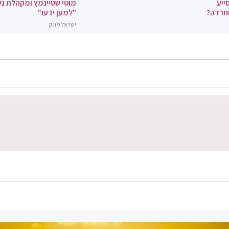
ייע
מוטי שטיינמץ ומקהלת נ
וחרדה?
"למען ידעו"
ישראל מונק