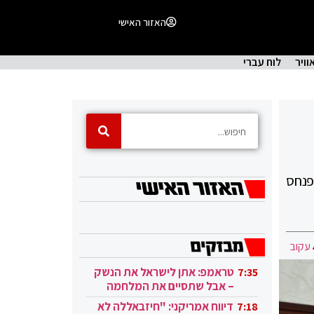
האזור האישי
וויר
לוח עברי
 פנחס
עקוב
טראמפ: אתן לישראל את הנשק
7:35
– אבל שתסיים את המלחמה
בעזה
דיווח אמריקני: "חיזבאללה לא
7:18