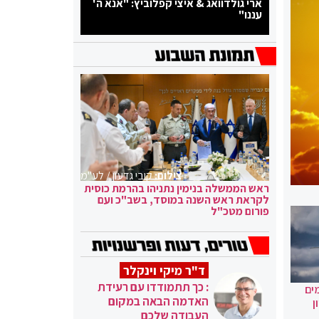
ארי גולדוואג & איצי קפלוביץ: "אנא ה'
עננו"
צילום:
קובי גדעון / לע"מ
ראש הממשלה בנימין נתניהו בהרמת כוסית
לקראת ראש השנה במוסד, בשב"כ ועם
פורום מטכ"ל
ד"ר מיקי וינקלר
: כך תתמודדו עם רעידת
ים
האדמה הבאה במקום
ן
העבודה שלכם