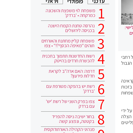
עדכני
ויראלי
פופולרי
משפחת לוי משפצת והשכונה
כמרקחה • 'ברדק'
נהרסה טחנת הקמח הישנה
ישי:
בכניסה לירושלים
ם
משפחת קליין מחתנת והאורחים
תוהים "מאיפה הכסף?!" • צפו
רשות החדשנות תתמוך בתכנית
 רחבי
להכשרת חרדים בהייטק
הגבול
דרמה: האם ארה"ב לקראת
חדלות פירעון?
ראינה
רשת יש בהפקה מטורפת עם
בזכות
'ברדק'
שפחות
צפו בפרק השני של רשת 'יש'
עם ברדק
ל ידי
 הצלה
בחור ישיבה ניסה להפריד
בקטטה, ונפצע קשה
ליטים
מנהיגי הקהילה האורתודוקסית