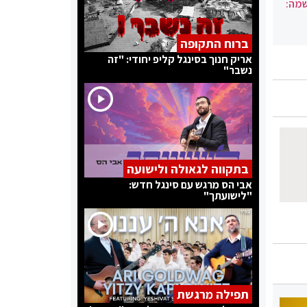
שמה:
ברוח התקופה
אריק חנוך בסינגל קליפ יחודי: "זה
נשבר"
בתקווה לגאולה ולישועה
אבי הס מרגש עם סינגל חדש:
"לישועתך"
תפילה מרגשת