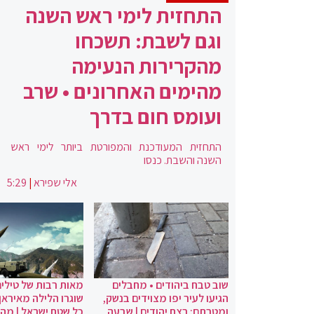
התחזית לימי ראש השנה
וגם לשבת: תשכחו
מהקרירות הנעימה
מהימים האחרונים • שרב
ועומס חום בדרך
התחזית המעודכנת והמפורטת ביותר לימי ראש
השנה והשבת. כנסו
אלי שפירא
|
5:29
שוב טבח ביהודים • מחבלים
מאות רבות של טילים
הגיעו לעיר יפו מצוידים בנשק,
שוגרו הלילה מאיראן 
ומטרתם: רצח יהודים | שבעה
כל שטח ישראל | מה