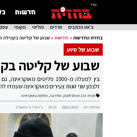
בס"ד
צ'אט הכתבים
חרדים
פוליטי
מקומי
עסקי
בחזית החדשות
»
חדשות
»
שבוע של קליטה בקהילה הי
שבוע של סיוע
שבוע של קליטה בקה
בין למעלה מ-1000 פליטים מא
זלצמן שני זוגות צעירים מאוקראינה שעמדו לה
תגיות:
הרב פנחס זלצמן
,
מולדובה
,
מלחמה באוקראינה
אלימלך וייס
28/02/2022
20:23
כ"ז אדר א' התשפ"ב