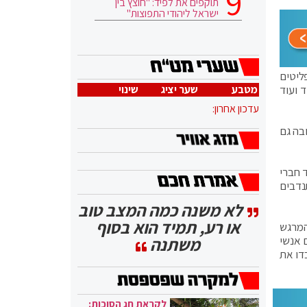
תוקפים את לפיד: "חוצץ בין
ישראל ליהודי התפוצות"
י שבת, וזרם הפליטים
 ועוד
מטבע
שער יציג
שינוי
עדכון אחרון:
בה גם
 חברי
נדבים
לא משנה כמה המצב טוב
או רע, תמיד הוא בסוף
המרגש
 אנשי
משתנה
דו את
לקראת חג הסוכות: