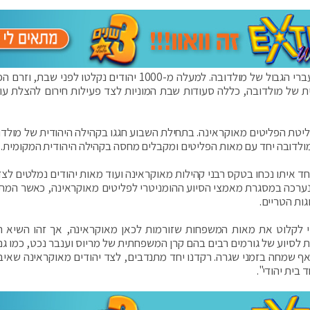
ואכן ככל שהחריפו הקרבות, כך גבר זרם הנמלטים למעברי הגבול של מולדובה. למעלה מ-1000 יהודים נקלטו לפנ
של מולדובה, כללה סעודות שבת המוניות לצד פעילות חירום להצלת עוד
ליטת הפליטים מאוקראינה. בתחילת השבוע חגגו בקהילה היהודית של מולדו
למולדובה יחד עם מאות הפליטים ומקבלים מחסה בקהילה היהודית המקומית.
ד איתו נכחו בטקס רבני קהילות מאוקראינה ועוד מאות יהודים נמלטים לצד
נערכה במסגרת מאמצי הסיוע ההומניטרי לפליטים מאוקראינה, כאשר המת
ות הטריים.
י לקלוט את מאות המשפחות שזורמות לכאן מאוקראינה, אך זהו השיא 
ת לסיוע של גורמים רבים בהם קרן המשפחתית של מריוס וענבר נכט, כמו גם
ף שמחה בזמני שגרה. רקדנו יחד מתנדבים, לצד יהודים מאוקראינה שאיב
בית יהודי".