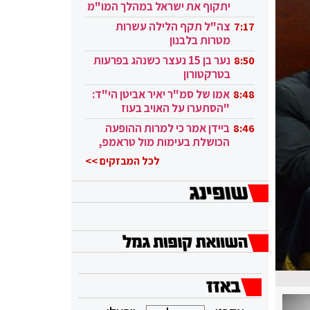
יתקוף את ישראל במהלך המו"מ
בקטאר"
צה"ל תקף הלילה עשרות
7:17
מטרות בלבנון
נער בן 15 נעצר כשנהג בפרעות
8:50
בטרקטורון
אמו של סמ"ר יאיר אביטן הי"ד:
8:48
"הסתערו על האויב בעוז
ובגבורה"
ביידן אמר כי למרות ההופעה
8:46
הכושלת בעימות מול טראמפ,
הוא ממשיך
לכל המבזקים >>