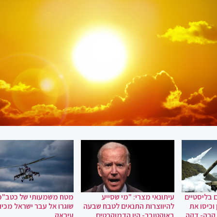
 בליסטיים
עיתונאי מצרי: "מי שסייע
מטח משמעותי של כטב"מ
וכיסו את
להיווצרות התנאים לטבח שבעה
שוגרו אל עבר ישראל מכיוו
 קרה- דקה
באוקטובר- היו הדמוקרטים
עיראק