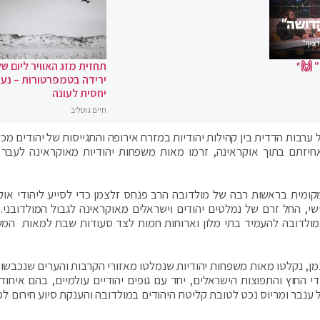
 🙌*
תחזית מזג האוויר ליום של
ירידה בטמפרטורות – נעי
יחסית לעונה
חיים גוטליב
רבות הדדית בין קהילות יהודיות במזרח אירופה והתגייסות של יהודים מכל
יזתם בתוך אוקראינה, זרמו מאות משפחות יהודיות מאוקראינה לעבר 
קומית בראשות רבה של מולדובה הרב פנחס זלצמן כדי לסייע ליהודי אוק
שי, החל זרם של נמלטים יהודים וישראלים מאוקראינה לגבול המולדובני. 
מולדובה להעמיד בתי מלון וארוחות חמות לצד סעודות שבת למאות המ
ן, נקלטו מאות משפחות יהודיות שנמלטו מאזורי הקרבות והערים שנכבשו ע
החוץ והתפוצות הישראלים, יחד עם גופים יהודיים עולמיים, בהם איחוד
נבר ומריוס נכט לטובת קליטת היהודים במולדובה והענקת סיוע חירום לפ