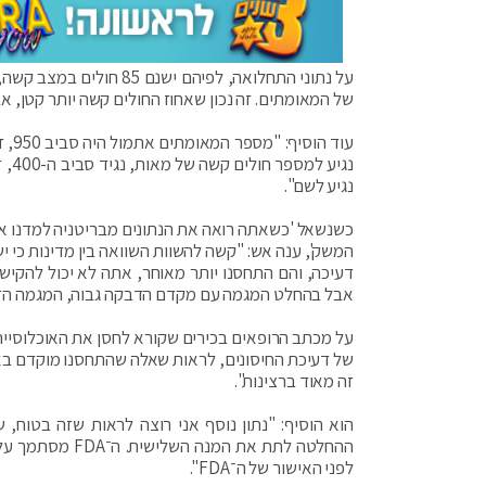
על נתוני התחלואה, לפיה
של המאומתים. זה נכון שאחוז החולים קשה יותר קטן, אבל אנחנו קרובים ל-100 חולים ק
נגי
נגיע לשם".
כשנשאל 'כשאתה רואה את הנתונים מבריטניה למדנו א
המשק', ענה אש: "קשה להשוות השוואה בין מדינות כי י
דעיכה, והם התחסנו יותר מאוחר, אתה לא יכול להקיש
אבל בהחלט המגמה עם מקדם הדבקה גבוה, המגמה הז
על מכתב הרופאים בכירים שקורא לחסן את האוכלוסייה 
של דעיכת החיסונים, לראות שאלה שהתחסנו מוקדם באמת
זה מאוד ברצינות".
הוא הוסיף: "נתון נוסף אני רוצה לראות שזה בטוח, 
ההחלטה לתת את ה
לפני האישור של ה־FDA".