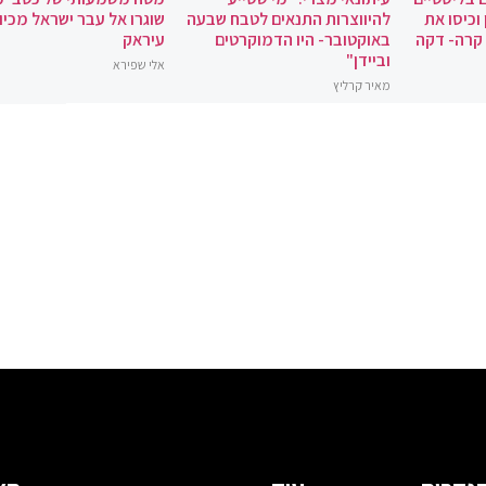
וכיסו את
להיווצרות התנאים לטבח שבעה
שוגרו אל עבר ישראל מכיוו
 קרה- דקה
באוקטובר- היו הדמוקרטים
עיראק
וביידן"
אלי שפירא
מאיר קרליץ