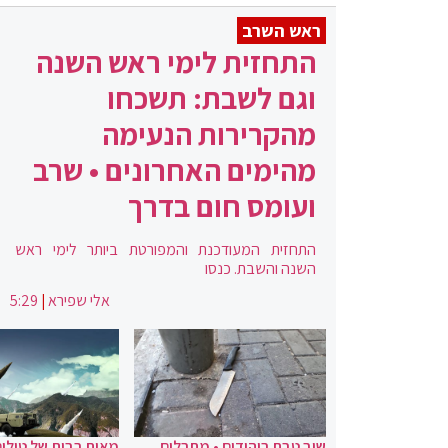
ראש השרב
התחזית לימי ראש השנה
וגם לשבת: תשכחו
מהקרירות הנעימה
מהימים האחרונים • שרב
ועומס חום בדרך
התחזית המעודכנת והמפורטת ביותר לימי ראש
השנה והשבת. כנסו
אלי שפירא
|
5:29
שוב טבח ביהודים • מחבלים
מאות רבות של טילים