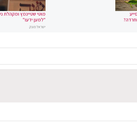
ייע
מוטי שטיינמץ ומקהלת נ
וחרדה?
"למען ידעו"
ישראל מונק