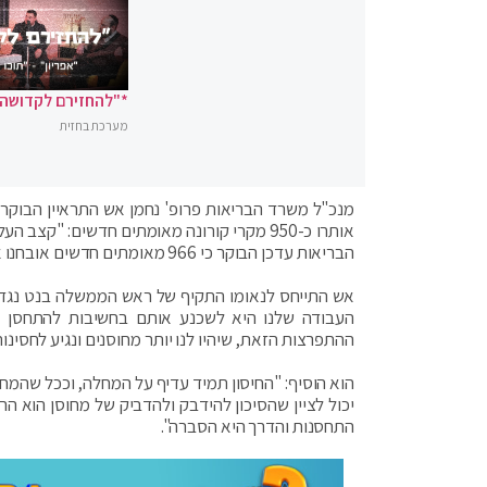
*"להחזירם לקדושה"
מערכת בחזית
אותרו כ-950 מקרי קורונה מאומתים חדשים: "
הבריאות עדכן הבוקר כי 966 מאומתים חדשים אובחנו אתמול עם קורונה – 97 חולים במצב קשה.
אש התייחס לנאומו התקיף של ראש הממשלה בנט נגד מת
העבודה שלנו היא לשכנע אותם בחשיבות להתחסן ב
ההתפרצות הזאת, שיהיו לנו יותר מחוסנים ונגיע לחסינות
הוא הוסיף: "החיסון תמיד עדיף על המחלה, וככל שהמחל
יכול לציין שהסיכון להידבק ולהדביק של מחוסן הוא הר
התחסנות והדרך היא הסברה".