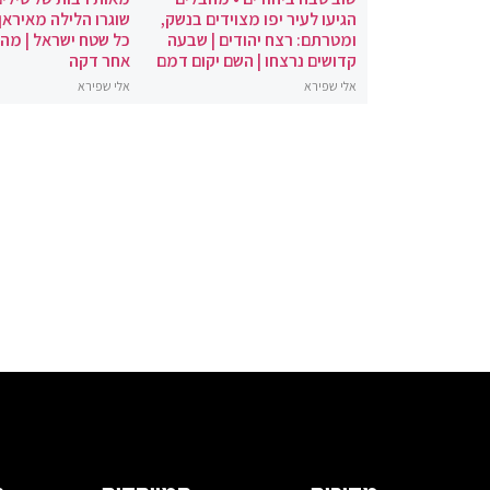
הגיעו לעיר יפו מצוידים בנשק,
שוגרו הלילה מאיראן 
ומטרתם: רצח יהודים | שבעה
כל שטח ישראל | מה
קדושים נרצחו | השם יקום דמם
אחר דקה
אלי שפירא
אלי שפירא