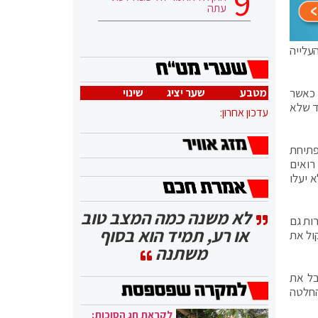
עתה
 העלייה
וה לשבת. חולים קשה היו לנו בימים האחרונים בין 15 ל-20 ביום, כאשר
מטבע
שער יציג
שינוי
 מאוד שלא
עדכון אחרון:
פתיחת
רואים
 יעלו
לא משנה כמה המצב טוב
ות גם
או רע, תמיד הוא בסוף
ול את
משתנה
בל את
בל החלטה
לקראת חג הסוכות: