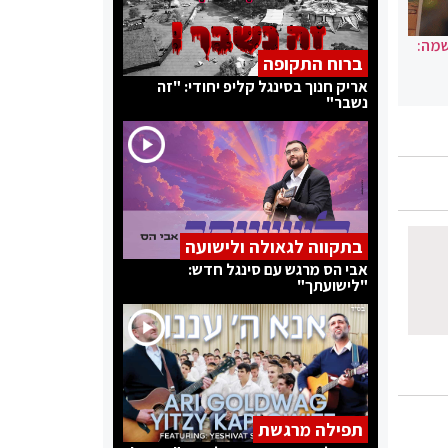
שמה:
ברוח התקופה
אריק חנוך בסינגל קליפ יחודי: "זה
נשבר"
בתקווה לגאולה ולישועה
אבי הס מרגש עם סינגל חדש:
"לישועתך"
תפילה מרגשת