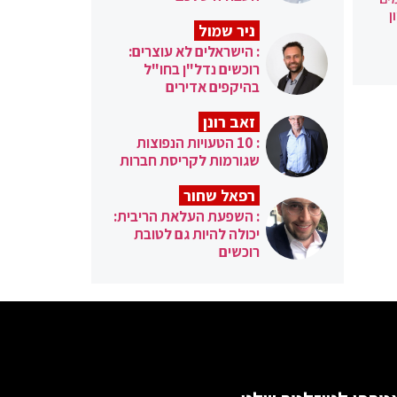
ן
ניר שמול
: הישראלים לא עוצרים:
רוכשים נדל"ן בחו"ל
בהיקפים אדירים
זאב רונן
: 10 הטעויות הנפוצות
שגורמות לקריסת חברות
רפאל שחור
: השפעת העלאת הריבית:
יכולה להיות גם לטובת
רוכשים