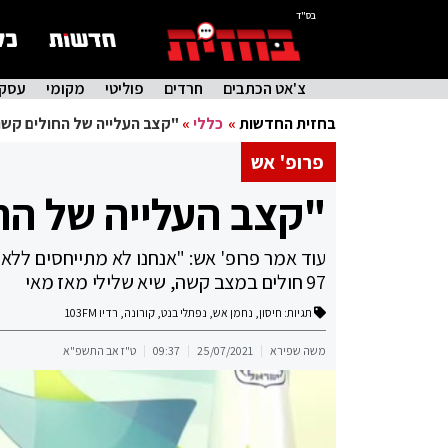
בס"ד
צ'אט הכתבים
חרדים
פוליטי
מקומי
עסקי
בחזית החדשות
»
כללי
»
"קצב העלייה של החולים קשה
פרופ' אש
"קצב העלייה של הח
97 חולים במצב קשה, שיא שלילי מאז מאי
תגיות:
חיסון
,
נחמן אש
,
נפתלי בנט
,
קורונה
,
רדיו 103FM
משה שפירא
25/07/2021
09:37
ט"ז אב התשפ"א