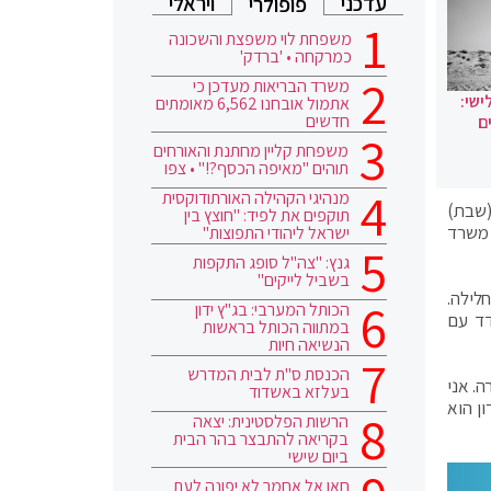
עדכני
ויראלי
פופולרי
משפחת לוי משפצת והשכונה
כמרקחה • 'ברדק'
משרד הבריאות מעדכן כי
ישי:
אתמול אובחנו 6,562 מאומתים
חדשים
ם
משפחת קליין מחתנת והאורחים
תוהים "מאיפה הכסף?!" • צפו
מנהיגי הקהילה האורתודוקסית
 אתמול (שבת)
תוקפים את לפיד: "חוצץ בין
, משרד
ישראל ליהודי התפוצות"
גנץ: "צה"ל סופג התקפות
בשביל לייקים"
לילה.
הכותל המערבי: בג"ץ ידון
דד עם
במתווה הכותל בראשות
הנשיאה חיות
הכנסת ס"ת לבית המדרש
. אני
בעלזא באשדוד
ן הוא
הרשות הפלסטינית: יצאה
בקריאה להתבצר בהר הבית
ביום שישי
חאן אל אחמר לא יפונה לעת