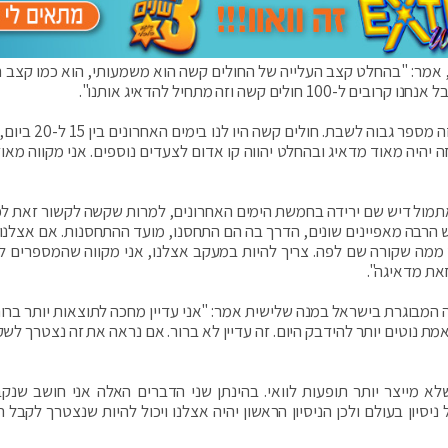
ם ישנם 85 חולים במצב קשה, אמר: "בהחלט קצב העלייה של החולים קשה הוא משמעותי, הוא כמו קצב
שה וזה מתחיל להדאיג אותנו".
עוד הוסיף: "מספר המאומתים אתמול היה סביב 950, זה מספר גב
ע למספר חולים קשה של מאות, נגיד סביב ה-400, זה יהיה מאוד מדאיג ובהחלט יהווה קו אדום לצעדים נוספים. אני מקווה
תמול דיש שם ירידה בחמשת הימים האחרונים, למרות שקשה לקשור זאת ל
ש הרבה מאפיינים שונים, הדרך בה הם התחסנו, מועד ההתחסנות. אם אצלנו 
 ממה שקורה שם לפה. צריך להיות במעקב אצלנו, אני מקווה שהמספרים לא
את מדאיגה".
המבוגרת בישראל במנה שלישית אמר: "אני עדיין מחכה לתוצאות יותר ברור
 נוטים יותר להידבק היום. זה עדיין לא ברור. אם נראה את זה נצטרך לשק
שלא מייצר יותר תופעות לוואי. בהינתן שני הדברים האלה אני חושב שנק
מנה השלישית. ה־FDA מסתמך על ניסיון בעולם ולכן הניסיון הראשון יהיה אצלנו ויכול להיות שנצטרך לק