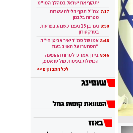
יתקוף את ישראל במהלך המו"מ
בקטאר"
צה"ל תקף הלילה עשרות
7:17
מטרות בלבנון
נער בן 15 נעצר כשנהג בפרעות
8:50
בטרקטורון
אמו של סמ"ר יאיר אביטן הי"ד:
8:48
"הסתערו על האויב בעוז
ובגבורה"
ביידן אמר כי למרות ההופעה
8:46
הכושלת בעימות מול טראמפ,
הוא ממשיך
לכל המבזקים >>