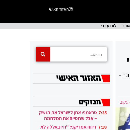
האזור האישי
וויר
לוח עברי
 עם קורונה –
עקוב
טראמפ: אתן לישראל את הנשק
7:35
– אבל שתסיים את המלחמה
בעזה
דיווח אמריקני: "חיזבאללה לא
7:18