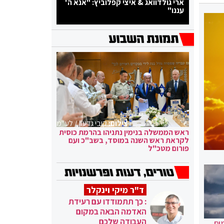
ארי גולדוואג & איצי קפלוביץ: "אנא ה'
עננו"
צילום:
קובי גדעון / לע"מ
ראש הממשלה בנימין נתניהו בהרמת כוסית
לקראת ראש השנה במוסד, בשב"כ ועם
פורום מטכ"ל
ד"ר מיקי וינקלר
: כך תתמודדו עם רעידת
האדמה הבאה במקום
העבודה שלכם
ים