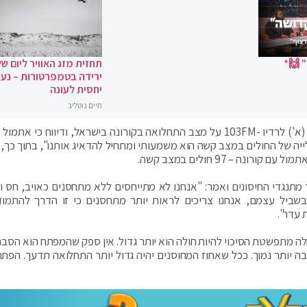
 🙌*
תחזית מזג האוויר ליום של
ירידה בטמפרטורות – נעי
יחסית לעונה
חיים גוטליב
מנכ"ל משרד הבריאות פרופ' נחמן אש התראיין הבוקר (א') לרדיו -103FM על מצב התחלואה בקורונה בישראל, ודיווח כי
קצב העלייה של החולים במצב קשה הוא משמעותי ומתחיל להדאיג אותנו", בתוך כך
נגדי החיסונים ואמר: "אנחנו לא מתייחסים ללא מתחסנים כאויב, חס וח
שביל עצמם, אנחנו צריכים לראות יותר מתחסנים כי זו הדרך להתמו
 עדר".
ה מתפשטת הסיכוי להיות חולה הוא יותר גדול. אין ספק שהמפתח הוא הסברה
בה יותר נמוך. ככל שאחוז המחוסנים יהיה גדול יותר התחלואה תדעך. הפתרו