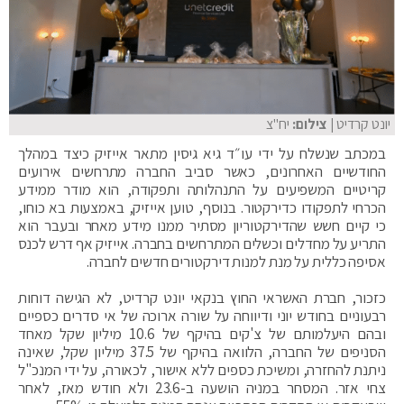
יונט קרדיט
| צילום:
יח"צ
במכתב שנשלח על ידי עו״ד גיא גיסין מתאר אייזיק כיצד במהלך
החודשיים האחרונים, כאשר סביב החברה מתרחשים אירועים
קריטיים המשפיעים על התנהלותה ותפקודה, הוא מודר ממידע
הכרחי לתפקודו כדירקטור. בנוסף, טוען אייזיק, באמצעות בא כוחו,
כי קיים חשש שהדירקטוריון מסתיר ממנו מידע מאחר ובעבר הוא
התריע על מחדלים וכשלים המתרחשים בחברה. אייזיק אף דרש לכנס
אסיפה כללית על מנת למנות דירקטורים חדשים לחברה.
כזכור, חברת האשראי החוץ בנקאי יונט קרדיט, לא הגישה דוחות
רבעוניים בחודש יוני ודיווחה על שורה ארוכה של אי סדרים כספיים
ובהם היעלמותם של צ'קים בהיקף של 10.6 מיליון שקל מאחד
הסניפים של החברה, הלוואה בהיקף של 37.5 מיליון שקל, שאינה
ניתנת להחזרה, ומשיכת כספים ללא אישור, לכאורה, על ידי המנכ"ל
צחי אזר. המסחר במניה הושעה ב-23.6 ולא חודש מאז, לאחר