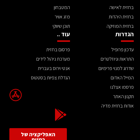
בחזית לאישה
המטבחון
בחזית היהדות
מזג אוויר
בחזית המוזיקה
תוכן שיווקי
הגדרות
עוד ..
עדכון פרופיל
פרסום בחזית
התראות וניוזלטרים
מערכת ניהול לידים
שדרוג למנוי פרימיום
אנטי וירוס בעברית
המייל האדום
הגדלת צפיות בסטטוס
פרסמו אצלנו
תקנון האתר
אודות בחזית מדיה
האפליקציה של
בחזית