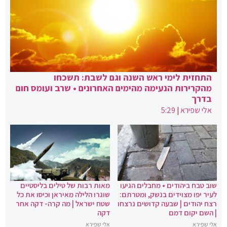
התחזית לימי ראש השנה וגם לשבת: תשכחו
מהקרירות הנעימה מהימים האחרונים • שרב ועומס חום
בדרך
אלי שפירא
|
5:29
שוב טבח ביהודים • מחבלים הגיעו
מאות רבות של טילים בליסטיים
לעיר יפו מצוידים בנשק, ומטרתם:
שוגרו הלילה מאיראן וכיסו את כל
רצח יהודים | שבעה קדושים נרצחו
שטח ישראל | מה קרה- דקה אחר
| השם יקום דמם
דקה
אלי שפירא
אלי שפירא