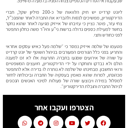
שבעקבות אי הסדרים הכספיים צנחה המניה בלמעלה מ-55%.
ליונט קרדיט יש תיק הלוואות של כ-200 מיליון שקל, חברי
הדירקטוריון, ממשיכים לנסות ולהבריא את החברה לאחר שהמנכ"ל,
צחי עזר, פוטר. נציין כי עזיבתו של אייזיק מגיעה לאחר שהוא נחקר
בחשד למעילת כספים גדולה ברשות ני"ע והיו"ר משה כחלון התפטר
לפני כחודש וחצי.
מטעמו של שלמה אייזיק נמסר כי ״שלמה פעל כאיש עסקים אחראי
והתריע בפני כלל הגורמים המעורבים בניהול השוטף של יונט קרדיט
על שורה של אירועים שפגעו בחברה. התרעות אלו לא זכו למענה
הולם ולא נבדקו ותוחקרו על ידי הדירקטוריון, היועצים המשפטיים
ורואי החשבון. מבחינתו של שלמה לא נותרה לו ברירה אלא להתפטר
מכהונתו, למרות שהוא מאמין בעסקיה של החברה וביכולתה לחזור
למסלול במידה ויבוצעו שורה של פעולות למינוי האנשים הנכונים
לניהול החברה והובלת הדירקטוריון״.
הצטרפו ועקבו אחר